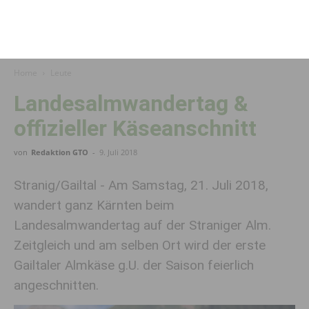
Home
Leute
Landesalmwandertag &
offizieller Käseanschnitt
von
Redaktion GTO
-
9. Juli 2018
Stranig/Gailtal - Am Samstag, 21. Juli 2018,
wandert ganz Kärnten beim
Landesalmwandertag auf der Straniger Alm.
Zeitgleich und am selben Ort wird der erste
Gailtaler Almkäse g.U. der Saison feierlich
angeschnitten.