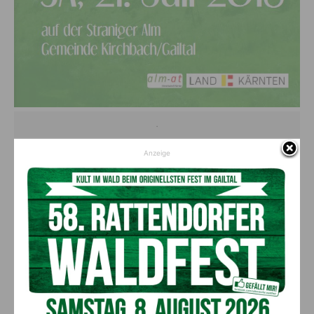
.
Anzeige
Programm
30 Uhr gemeinsame Wanderung von der Straniger
Almhütte zum Ochsnerkopf
Ökumenische Almandacht
00 Uhr Begrüßung und Eröffnung auf der Straniger Alm
Vorstellung der Straniger Alm
Grußworte der Ehrengäste
Offizieller Gailtaler Almkäseanschnitt