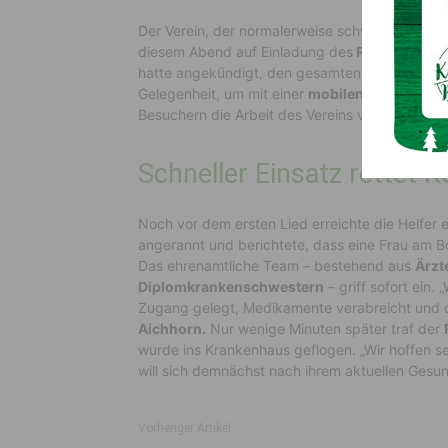
Der Verein, der normalerweise schwer erkrankt
diesem Abend auf Einladung des
Rotary Clubs
hatte angekündigt, den gesamten Erlös an die
Gelegenheit, um mit einer
mobilen Intensivsta
Besuchern die Arbeit des Vereins vorzustellen.
Schneller Einsatz rettet 
Noch vor dem ersten Lied erreichte die Helfer 
angerannt und berichtete, dass eine Frau am Bo
Das ehrenamtliche Team – bestehend aus
Ärzt
Diplomkrankenschwestern
– griff sofort ein.
Zugang gelegt, Medikamente verabreicht und die 
Aichhorn.
Nur wenige Minuten später traf der
wurde ins Krankenhaus geflogen. „Wir hoffen seh
will sich demnächst nach ihrem aktuellen Gesu
Vorheriger Artikel