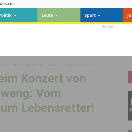
Anmelden
Politik
Leute
Sport
Jo
Anzeige
issa Naschenweng: Vom Wunscherfüller zum Lebensretter!
eim Konzert von
nweng: Vom
zum Lebensretter!