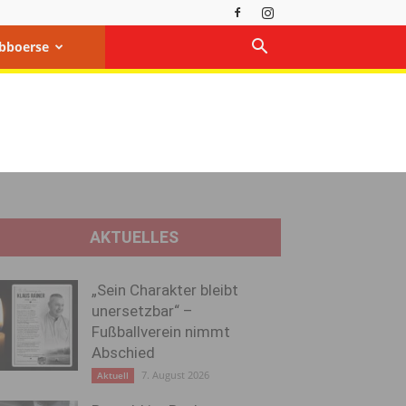
bboerse
AKTUELLES
„Sein Charakter bleibt
unersetzbar“ –
Fußballverein nimmt
Abschied
7. August 2026
Aktuell