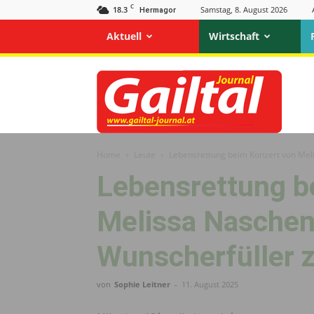
C
18.3
Samstag, 8. August 2026
Hermagor
Aktuell
Wirtschaft
Gailtal
Journal
Home
Leute
Lebensrettung beim Konzert von Mel
Lebensrettung b
Melissa Nasche
Wunscherfüller 
von
Sophie Leitner
-
11. August 2025