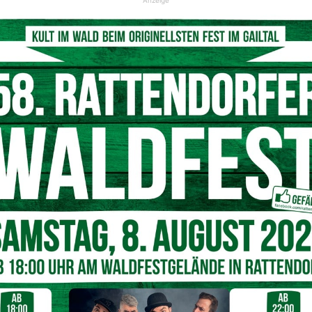
Anzeige
ie „Rollenden Engel“ einer bewusstlosen Frau mit blitzschnellem Einsatz
unscherfüller zum Lebensretter.
© Facebook-Post: Rollende Engel
 Lebensretter