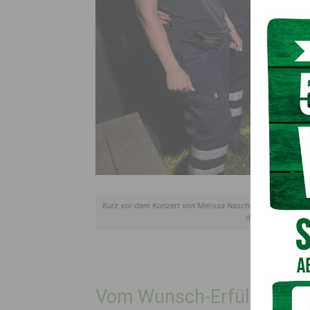
Kurz vor dem Konzert von Melissa Naschenweng retteten d
das Leben – vom W
Vom Wunsch-Erfüller zum