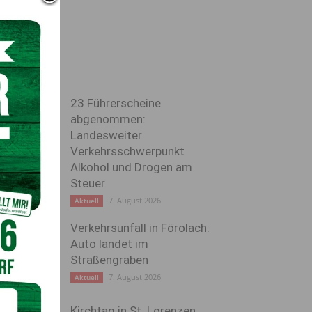
23 Führerscheine
abgenommen:
Landesweiter
Verkehrsschwerpunkt
Alkohol und Drogen am
Steuer
7. August 2026
Aktuell
Verkehrsunfall in Förolach:
Auto landet im
Straßengraben
7. August 2026
Aktuell
Kirchtag in St. Lorenzen