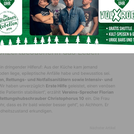
en Menschen ihre letzten Herzenswünsche erfüllt, war an
 Eferding
vor Ort. Der Club betrieb dort eine Gin-Bar und
„Rollenden Engel“
zu spenden. Das Team nutzte die
tion
auf das Open-Air-Gelände zu kommen und den
Konzertbesucherin das Leben
ein dringender Hilferuf: Aus der Küche kam jemand
den liege, epileptische Anfälle habe und bewusstlos sei.
en, Rettungs- und Notfallsanitätern sowie Intensiv- und
 „Wir haben unverzüglich
Erste Hilfe
geleistet, einen venösen
Patientin stabilisiert“, erzählt
Vereins-Sprecher Florian
Rettungshubschrauber Christophorus 10
ein. Die Frau
r, dass es ihr bald wieder besser geht“, so Aichhorn. Er
ndheitszustand erkundigen.
Nächster Artikel