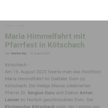
Home
Leute
Maria Himmelfahrt mit
Pfarrfest in Kötschach
von
Sabrina Dej
-
16. August 2023
Kötschach -
Am 15. August 2023 feierte man das Hochfest
Maria Himmelfahrt im Gailtaler Dom zu
Kötschach. Die Heilige Messe zelebrierten
Pfarrer Dr.
Sergius Guru
und Diakon
Anton
Lanner
im festlich geschmückten Dom. Der
Kirchenchor Kötschach
unter der Leitung von