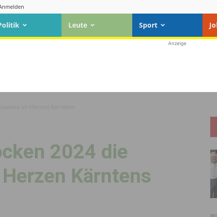
Anmelden
Politik
Leute
Sport
Jo
Anzeige
ss­wiese im Herzen Kärntens
ocken 2024 die
m Herzen Kärntens