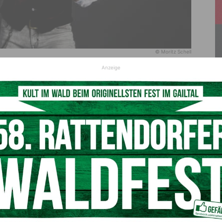
© Moritz Schell
Anzeige
 Edmund, Wolfgang Ambros, Opus, Christina Stürmer, … die
ese in Moosburg gastierten ist lang. Auch 2024 will die
ng in dem kleinen Örtchen im Herzen von Kärnten sorgen.
 dort geben, wie sie bereits in den sozialen Medien
 verraten. Niemand geringeres als
Pizzera & Jaus
werden
en ihrer “Comedian Rhapsody” Tour kommen sie am 20.
ie die Special Acts “
Ness
” und “
Tagträumer
“. Tickets