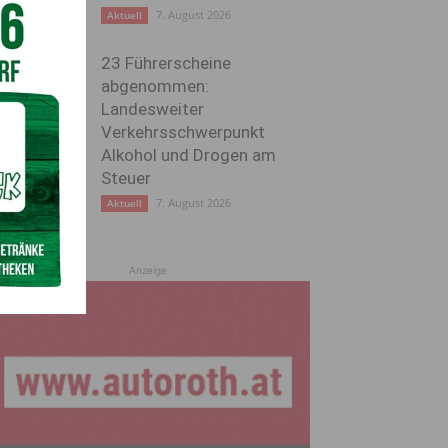
7. August 2026
Aktuell
23 Führerscheine
abgenommen:
Landesweiter
Verkehrsschwerpunkt
Alkohol und Drogen am
Steuer
7. August 2026
Aktuell
Anzeige