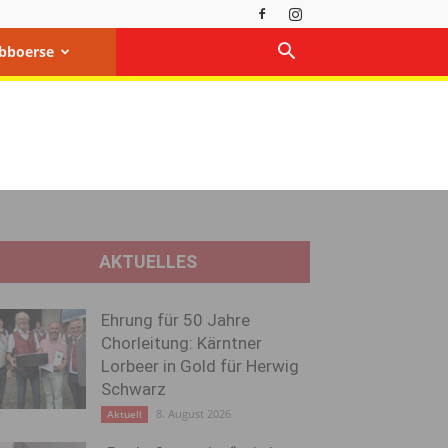
bboerse
AKTUELLES
Ehrung für 50 Jahre
Chorleitung: Kärntner
Lorbeer in Gold für Herwig
Schwarz
8. August 2026
Aktuell