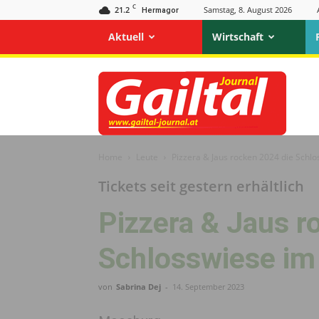
C
21.2
Samstag, 8. August 2026
Hermagor
Aktuell
Wirtschaft
Gailtal
Journal
Home
Leute
Pizzera & Jaus rocken 2024 die Schlo
Tickets seit gestern erhältlich
Pizzera & Jaus r
Schloss­wiese i
von
Sabrina Dej
-
14. September 2023