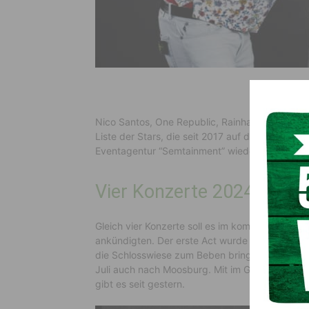
Nico Santos, One Republic, Rainhard Fendrich,
Liste der Stars, die seit 2017 auf der Schlosswi
Eventagentur “Semtainment” wieder für Stimmu
Vier Konzerte 2024
Gleich vier Konzerte soll es im kommenden Jahr
ankündigten. Der erste Act wurde am Dienstag
die Schlosswiese zum Beben bringen. Im Rahm
Juli auch nach Moosburg. Mit im Gepäck haben s
gibt es seit gestern.