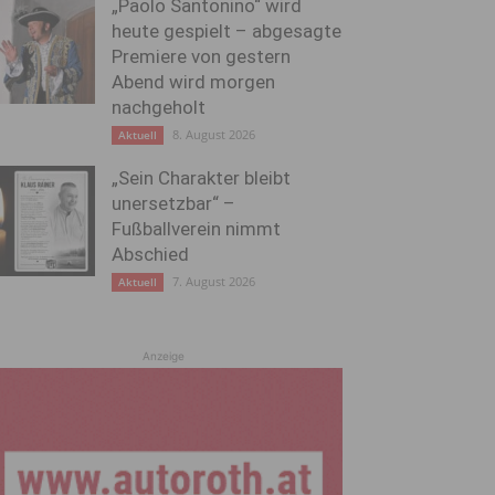
„Paolo Santonino“ wird
heute gespielt – abgesagte
Premiere von gestern
Abend wird morgen
nachgeholt
8. August 2026
Aktuell
„Sein Charakter bleibt
unersetzbar“ –
Fußballverein nimmt
Abschied
7. August 2026
Aktuell
Anzeige