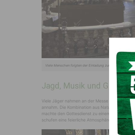
Viele Menschen folgten der Einladung zur Messe und füllten
Jagd, Musik und Glaube i
Viele Jäger nahmen an der Messe teil, sodass 
annahm. Die Kombination aus Naturverbundenhe
machte den Gottesdienst zu einem besonderen E
schufen eine feierliche Atmosphäre und unters