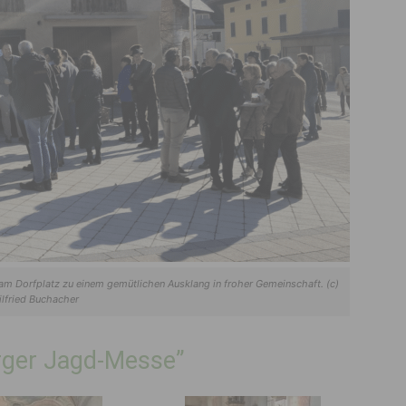
am Dorfplatz zu einem gemütlichen Ausklang in froher Gemeinschaft. (c)
lfried Buchacher
rger Jagd-Messe”