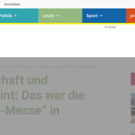
Anmelden
Politik
Leute
Sport
Jo
Anzeige
 vereint: Das war die „Neuberger Jagd-Messe” in Kirchbach!
haft und
int: Das war die
-Messe” in