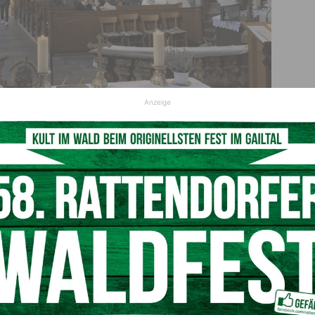
Anzeige
 die Pfarrkirche St. Martin mit feierlichem Geist. (c) Wilfried Buchacher
m Einklang
diese zugleich den Charakter einer
Hubertusmesse
it, musikalischer Darbietung und religiösem Feiermoment
reignis für die gesamte Gemeinde. Die festlichen Klänge
trichen die Freude am Jubiläum des Chors.