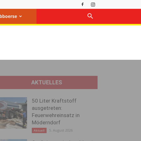
bboerse
AKTUELLES
50 Liter Kraftstoff
ausgetreten:
Feuerwehreinsatz in
Möderndorf
5. August 2026
Aktuell