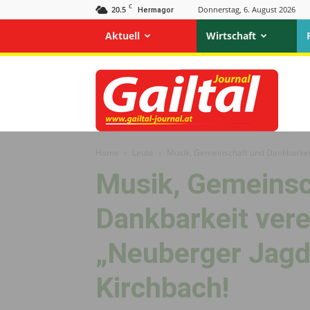
C
20.5
Donnerstag, 6. August 2026
Hermagor
Aktuell
Wirtschaft
Gailtal
Journal
Home
Leute
Musik, Gemeinschaft und Dankbarkeit
Musik, Gemeinsc
Dankbarkeit vere
„Neuberger Jagd
Kirchbach!