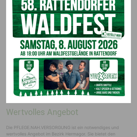
Elisa-Maria Schluder
Informationen und Unterstützung
Das Angebot umfasst eine Vielzahl von Dienstleistungen.
Darunter Informationen zur Beantragung von Pflegegeld,
Unterstützung bei der Organisation von Pflegediensten, sowie
die Vermittlung von Hilfsmitteln.
„Ein wichtiger Aspekt der PFLEGE.NAH.VERSORGUNG ist auch
die Unterstützung für pflegende Angehörige. Diese werden
bei ihren Herausforderungen nicht allein gelassen und es wird
ihnen bei der Bewältigung ihrer Aufgaben geholfen“, berichten
Frau Schluder und Frau Rathausky.
Wertvolles Angebot
Die PFLEGE.NAH.VERSORGUNG ist ein notwendiges und
wertvolles Angebot im Bezirk Hermagor. Sie bietet den