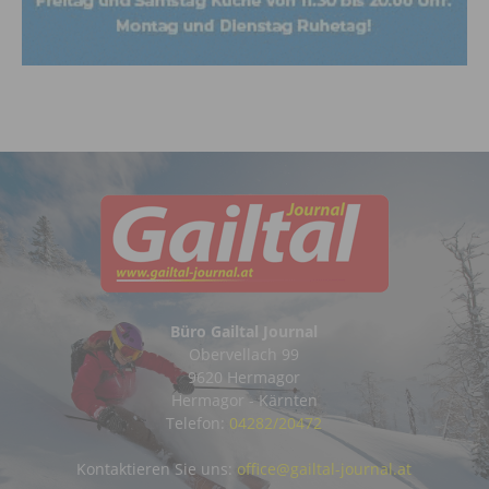
Büro Gailtal Journal
Obervellach 99
9620 Hermagor
Hermagor - Kärnten
Telefon:
04282/20472
Kontaktieren Sie uns:
office@gailtal-journal.at