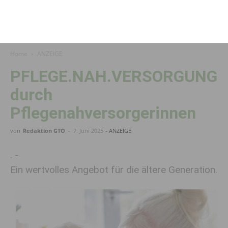
Home
ANZEIGE
PFLEGE.NAH.VERSORGUNG
durch
Pflegenahversorgerinnen
von
Redaktion GTO
-
7. Juni 2025
- ANZEIGE
. -
Ein wertvolles Angebot für die ältere Generation.