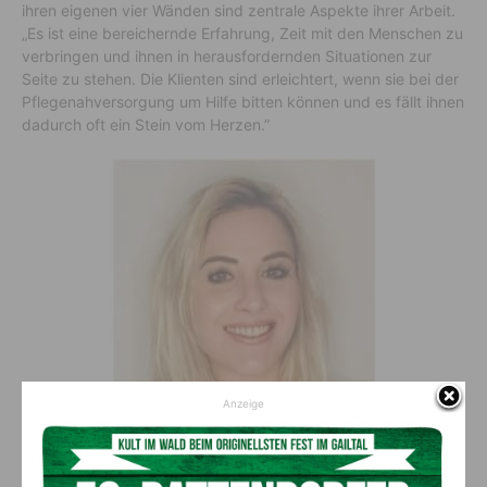
ihren eigenen vier Wänden sind zentrale Aspekte ihrer Arbeit.
„Es ist eine bereichernde Erfahrung, Zeit mit den Menschen zu
verbringen und ihnen in herausfordernden Situationen zur
Seite zu stehen. Die Klienten sind erleichtert, wenn sie bei der
Pflegenahversorgung um Hilfe bitten können und es fällt ihnen
dadurch oft ein Stein vom Herzen.”
Anzeige