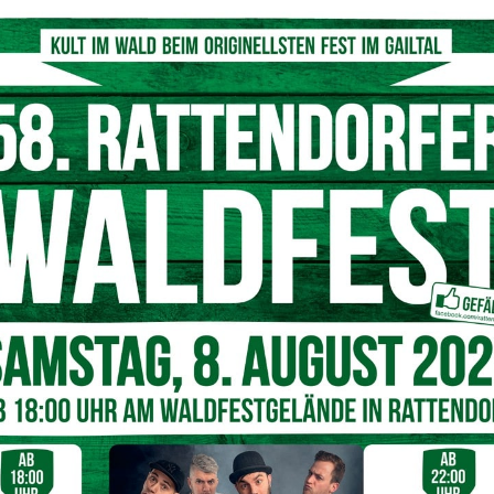
© AdobeStock
elle abgenommen
wurde der Führerschein an Ort und Stelle abgenommen.
ur Anzeige
gebracht.
Nächster Artikel
E-Zigaretten & Nikotinbeutel: Wie sich das
Rauchverhalten unter Jugendlichen verändert