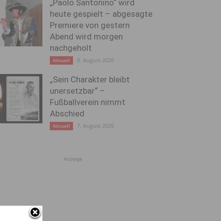
„Paolo Santonino“ wird
heute gespielt – abgesagte
Premiere von gestern
Abend wird morgen
nachgeholt
8. August 2026
Aktuell
„Sein Charakter bleibt
unersetzbar“ –
Fußballverein nimmt
Abschied
7. August 2026
Aktuell
Anzeige