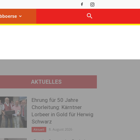
bboerse
AKTUELLES
Ehrung für 50 Jahre
Chorleitung: Kärntner
Lorbeer in Gold für Herwig
Schwarz
8. August 2026
Aktuell