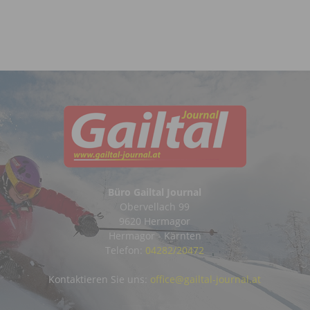
Büro Gailtal Journal
Obervellach 99
9620 Hermagor
Hermagor - Kärnten
Telefon:
04282/20472
Kontaktieren Sie uns:
office@gailtal-journal.at