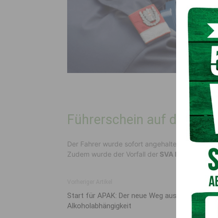
Führerschein auf der St
Der Fahrer wurde sofort angehalten, und ihm 
Zudem wurde der Vorfall der
SVA Klagenfurt z
Vorheriger Artikel
Start für APAK: Der neue Weg aus der
Alkoholabhängigkeit