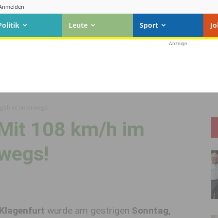
Anmelden
Politik
Leute
Sport
Jo
Anzeige
sgebiet unterwegs!
 Mit 108 km/h im
rwegs!
 Klagenfurt
wurde am gestrigen
Sonntag,