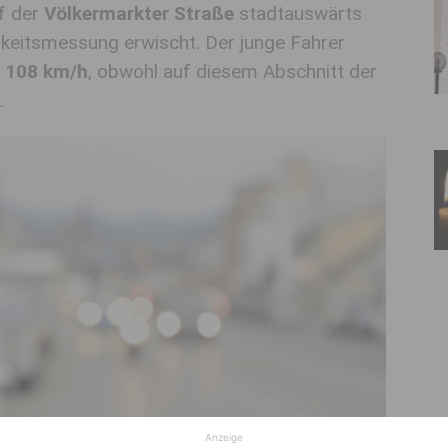
f der
Völkermarkter Straße
stadtauswärts
igkeitsmessung erwischt. Der junge Fahrer
n 108 km/h
, obwohl auf diesem Abschnitt der
.
Anzeige