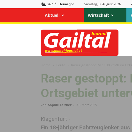
C
26.1
Samstag, 8. August 2026
Hermagor
Aktuell
Wirtschaft
Gailtal
Journal
Home
Leute
Raser gestoppt: Mit 108 km/h im Ort
Raser gestoppt:
Ortsgebiet unte
von
Sophie Leitner
-
31. März 2025
Klagenfurt -
Ein
18-jähriger Fahrzeuglenker aus