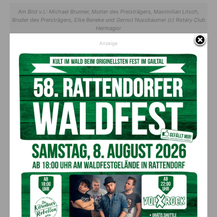
Am Bild v.l.: Michael Brunner, Mutter des Preisträgers, Maximilian Litsch,
Bruder des Preisträgers, Elke Beneke und Gernot Nussbaumer (c) Rotary Club
Hermagor
Anzeige
LORENZ JOCHUM
4A, Gymnasium Hermagor
Lorenz
ist bekannt als hilfsbereiter Allrounder: Ob als IT-
Experte der Klasse oder bei handwerklichen Projekten – er ist
immer zur Stelle. Besonders hervorzuheben ist sein
Engagement bei der Jugendfeuerwehr. Sein
Pflichtbewusstsein und seine Teamorientierung machen ihn zu
einem unverzichtbaren Teil der Schulgemeinschaft.
Die Übergabe des Preises erfolgte im Beisein seiner Klasse in
der Aula des Gymnasiums. Direktor Andreas Schuller würdigte
Lorenz
als „einen Schüler, der diesen Preis wirklich verdient
hat“. Auch Rotary-Präsidentin
Elke Beneke
und
Michael
Brunner
lobten seine technische Kompetenz und seine
Hilfsbereitschaft – Eigenschaften, die in der heutigen Zeit