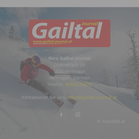
Büro Gailtal Journal
Obervellach 99
9620 Hermagor
Hermagor - Kärnten
Telefon:
04282/20472
Kontaktieren Sie uns:
office@gailtal-journal.at
© nassfeld.at