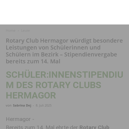
Home
Leute
Rotary Club Hermagor würdigt besondere
Leistungen von Schülerinnen und
Schülern im Bezirk – Stipendienvergabe
bereits zum 14. Mal
SCHÜLER:INNENSTIPENDIU
M DES ROTARY CLUBS
HERMAGOR
von
Sabrina Dej
-
8. Juli 2025
Hermagor -
Bereits zum 14. Mal ehrte der
Rotary Club