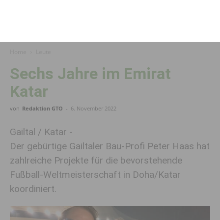
Home
Leute
Sechs Jahre im Emirat
Katar
von
Redaktion GTO
-
6. November 2022
Gailtal / Katar -
Der gebürtige Gailtaler Bau-Profi Peter Haas hat
zahlreiche Projekte für die bevorstehende
Fußball-Weltmeisterschaft in Doha/Katar
koordiniert.