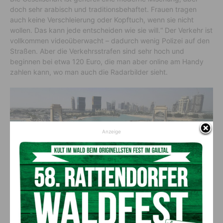
doch sehr arabisch und traditionsbehaftet. Frauen tragen
auch keine Verschleierung oder Kopftuch, wenn sie nicht
wollen. Das kann jede entscheiden wie sie will.“ Der Verkehr ist
vollkommen videoüberwacht – dadurch wenig Polizei auf den
Straßen. Aber die Verkehrsstrafen sind sehr hoch und
beginnen bei etwa 120 Euro, die man aber online am Handy
zahlen kann, wo man auch die Radarbilder sieht.
Anzeige
Gwan Bridge
Klima, Essen und Trinken