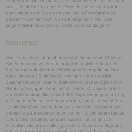
Temperaturen im November/Dezember werden ideal für Sport
sein. „Ich bleibe jetzt noch bis Ende des Jahres und werde
dann wieder nach Wien wechseln. Meine
Frau Sandra
ist
bereits im Sommer nach Wien zurückgekehrt, weil unser
jüngerer
Sohn Max
dort ab Herbst in die Schule geht.”
Resümee
Das in den letzten Jahrzehnten durch die enormen Offshore
Gas-Vorkommen von der ursprünglich ärmlichen Beduinen-
Region zur explodierenden Wohlstands-Metropole mutierte
Katar mit etwa 2,5 Millionen Einwohnern steht aktuell im
Zusammenhang mit der Fußball-WM vor großen logistischen
Herausforderungen. Wenn man nur bedenkt, dass während
der WM voraussichtlich etwa 1.600 Flugbewegungen pro Tag
auf engstem Raum stattfinden werden, und die geschätzten
1,2 Millionen Besucher laufend zwischen den insgesamt acht
Stadien, die auf engstem Raum von nur 30 Kilometern Radius
rund um Doha stehen, pendeln müssen, kann man sich
vorstellen, wie präzise alle logistischen Abläufe überlegt und
getaktet werden müssen, damit es zu keinen Staus oder