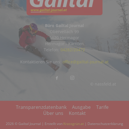
Büro Gailtal Journal
Obervellach 99
9620 Hermagor
Hermagor - Kärnten
Telefon:
04282/20472
Kontaktieren Sie uns:
office@gailtal-journal.at
© nassfeld.at
Transparenzdatenbank
Ausgabe
Tarife
Über uns
Kontakt
2026 © Gailtal Journal | Erstellt von
Krassgrün.at
|
Datenschutzerklärung