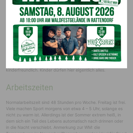
Katar ist extrem sicher. Es gibt, nach Beobachtungen von
Peter Haas
, fast keine Kriminalität, außer Schnellfahren.
Deshalb sperrt man Autos, Häuser usw. meist gar nicht ab,
weil es niemanden kümmert. Generell sind die Leute
freundlich, weil es auch Teil der arabischen Kultur ist. Doha
hat eine unheimlich Dichte an Luxushotels mit einem sehr
hohen Standard. Auch hat jeder berühmte Koch hier ein
Restaurant und die Küche bietet alles – außer
Schweinefleisch. Restaurants und Hotels sind alle sehr
kinderfreundlich. Kinder dürfen hier eigentlich alles.
Arbeitszeiten
Normalarbeitszeit sind 48 Stunden pro Woche. Freitag ist frei.
Viele machen Sport morgens von etwa 4 – 5 Uhr, solange es
nicht zu warm ist. Allerdings ist der Sommer extrem heiß, in
dem sich ein Teil des Lebens automatisch nach drinnen oder
in die Nacht verschiebt. Anmerkung zur WM: die