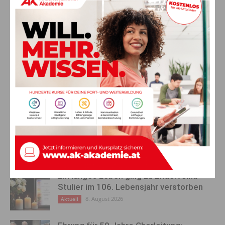
und 18. November
, wenn der Leoniden-Meteorstrom am
Himmel zu sehen ist. Zuletzt begeistern dann die Geminiden in
der Nacht vom
13. auf den 14. Dezember
und die Ursiden
von
21. auf den 22. Dezember
.
Vorheriger Artikel
Nächster Artikel
Team Kärnten/Köfer: Strom-
Älteste Gemein­de­bür­gerin
Netzkosten müssen
Herma­gors feierte ihren 103.
bundesweit einheitlich geregelt
Geburtstag
werden
AKTUELLES
Ein langes Leben ging zu Ende: Anna
Stulier im 106. Lebensjahr verstorben
8. August 2026
Aktuell