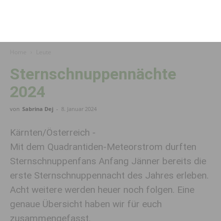
Home
Leute
Sternschnuppennächte
2024
von
Sabrina Dej
-
8. Januar 2024
Kärnten/Österreich -
Mit dem Quadrantiden-Meteorstrom durften
Sternschnuppenfans Anfang Jänner bereits die
erste Sternschnuppennacht des Jahres erleben.
Acht weitere werden heuer noch folgen. Eine
genaue Übersicht haben wir für euch
zusammengefasst.