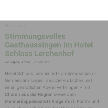
Home
Leute
Stimmungsvolles
Gasthaussingen im Hotel
Schloss Lerchenhof
von
Sophie Leitner
-
27. Mai 2026
Hotel Schloss Lerchenhof/ Untermöschach -
Gemeinsam singen, musizieren, lachen und
einen gemütlichen Abend verbringen – mit
Chören aus der Region
sowie dem
Männerdoppelsextett Klagenfurt.
Komm und