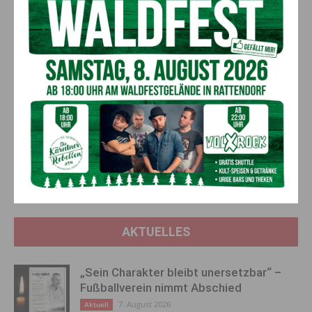
Herzliche Einladung zum Gasthaussingen (c) Männerdoppelsextett Klagenfurt
Vorheriger Artikel
Nächster Artikel
17 neue Hitzerekorde in
Bikeparadies Härle Hermagor:
Kärnten und Osttirol – Lienz
dein Experte für Gravel,
mit Spitzenwert
Rennrad, KTM & E-Bikes in der
Region
AKTUELLES
„Sein Charakter bleibt unersetzbar“ –
Fußballverein nimmt Abschied
7. August 2026
Aktuell