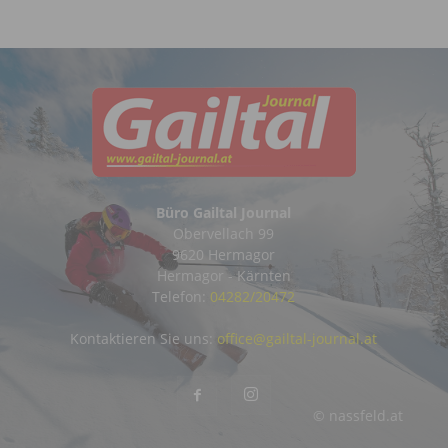
Büro Gailtal Journal
Obervellach 99
9620 Hermagor
Hermagor - Kärnten
Telefon:
04282/20472
Kontaktieren Sie uns:
office@gailtal-journal.at
© nassfeld.at