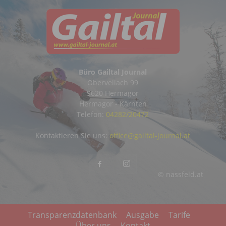
Büro Gailtal Journal
Obervellach 99
9620 Hermagor
Hermagor - Kärnten
Telefon:
04282/20472
Kontaktieren Sie uns:
office@gailtal-journal.at
© nassfeld.at
Transparenzdatenbank
Ausgabe
Tarife
Über uns
Kontakt