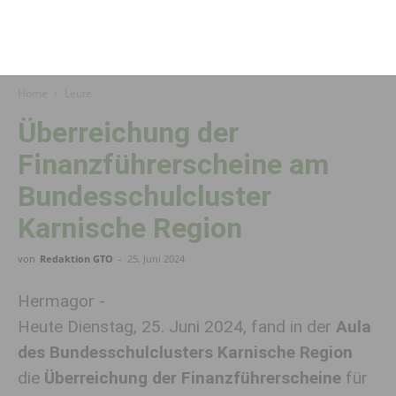
Home
Leute
Überreichung der
Finanzführerscheine am
Bundesschulcluster
Karnische Region
von
Redaktion GTO
-
25. Juni 2024
Hermagor -
Heute Dienstag, 25. Juni 2024, fand in der
Aula
des Bundesschulclusters Karnische Region
die
Überreichung der Finanzführerscheine
für