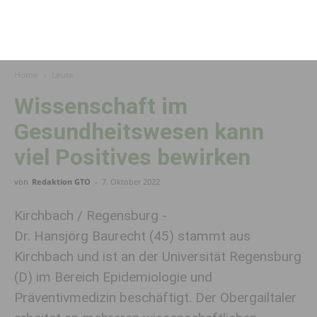
Home
Leute
Wissenschaft im
Gesundheitswesen kann
viel Positives bewirken
von
Redaktion GTO
-
7. Oktober 2022
Kirchbach / Regensburg -
Dr. Hansjörg Baurecht (45) stammt aus
Kirchbach und ist an der Universität Regensburg
(D) im Bereich Epidemiologie und
Präventivmedizin beschäftigt. Der Obergailtaler