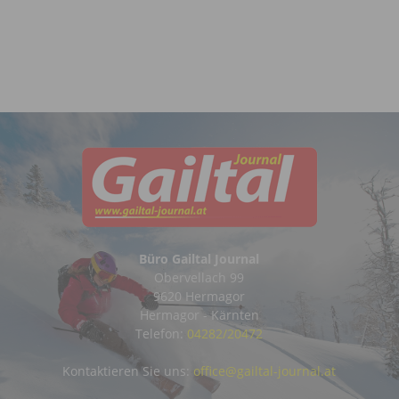
Büro Gailtal Journal
Obervellach 99
9620 Hermagor
Hermagor - Kärnten
Telefon:
04282/20472
Kontaktieren Sie uns:
office@gailtal-journal.at