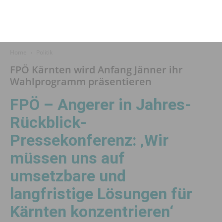
Home
Politik
FPÖ Kärnten wird Anfang Jänner ihr
Wahlprogramm präsentieren
FPÖ – Angerer in Jahres-
Rückblick-
Pressekonferenz: ‚Wir
müssen uns auf
umsetzbare und
langfristige Lösungen für
Kärnten konzentrieren‘