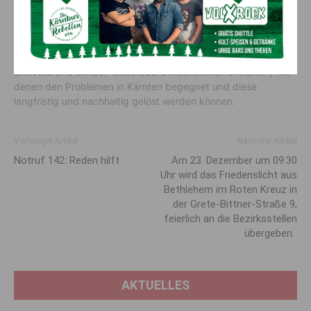
dem wollen wir anknüpfen und werden dementsprechend
unser Wahlprogramm Anfang des kommenden Jahres
präsentieren – voraussichtlich am 16. Jänner“, so der
FPÖ-
Parteichef
. Das Arbeitsprogramm der FPÖ Kärnten wird
sinnvolle und einfach umsetzbare Maßnahmen enthalten, mit
denen den Problemen in Kärnten begegnet und diese
langfristig und nachhaltig gelöst werden können.
Vorheriger Artikel
Nächster Artikel
Notruf 142: Reden hilft
Am 23. Dezember um 09:30
Uhr wird das Friedenslicht aus
Bethlehem im Roten Kreuz in
der Grete-Bittner-Straße 9,
feierlich an die Bezirksstellen
übergeben.
AKTUELLES