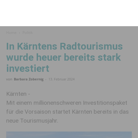
Home
Politik
In Kärntens Radtourismus
wurde heuer bereits stark
investiert
von
Barbara Zobernig
-
13. Februar 2024
Kärnten -
Mit einem millionenschweren Investitionspaket
für die Vorsaison startet Kärnten bereits in das
neue Tourismusjahr.