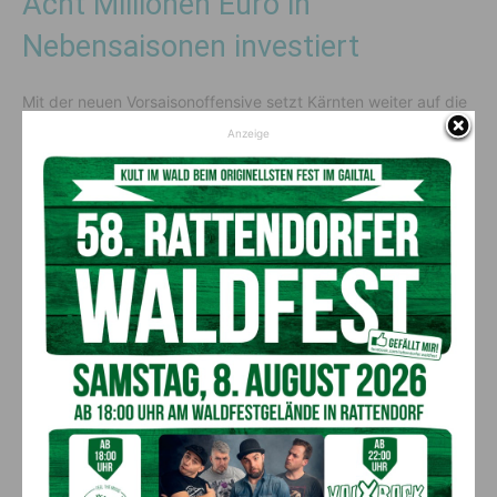
Acht Millionen Euro in
Nebensaisonen investiert
Mit der neuen Vorsaisonoffensive setzt Kärnten weiter auf die
Nebensaisons. Auch heuer wird die seit 2020 durchgeführte
Anzeige
Herbstoffensive fortgesetzt. „Wir haben seit dem Jahr 2020
insgesamt sechs Millionen Euro in die Herbstoffensive
investiert und unsere touristischen Stärken Wandern und
Kärntner Kulinarik im Rahmen der Almhütten-Offensive
deutlich aufgewertet. Gemeinsam mit den zwei Millionen Euro
für die Vorsaisonoffensive sind damit acht Millionen Euro in die
Stärkung des Ganzjahrestourismus geflossen“, zieht
Schuschnig eine Bilanz. Dass das Herbst-Angebot bisher sehr
gut angenommen wurde, belegen auch die
Nächtigungszahlen des Vorjahres. „Ziel ist es, die sehr gute
Buchungslage der Sommermonate auch auf die
Schultersaisonen auszudehnen. Damit erreichen wir nicht nur
die ganzjährige Wertschöpfung, sondern können durch
attraktive Ganzjahresanstellungen gleichzeitig dem
Mitarbeitermangel im Tourismus positiv entgegenwirken“,