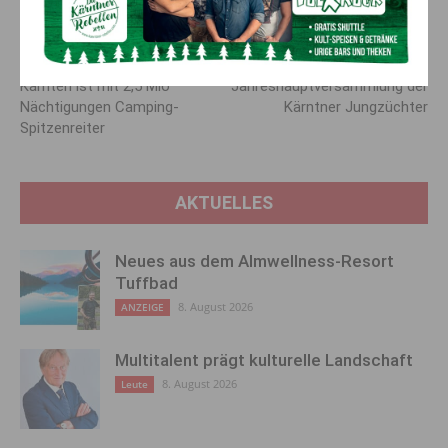
erklärt Schuschnig dazu abschließend.
Vorheriger Artikel
Nächster Artikel
Kärnten ist mit 2,5 Mio
Jahreshauptversammlung der
Nächtigungen Camping-
Kärntner Jungzüchter
Spitzenreiter
AKTUELLES
Neues aus dem Almwellness-Resort
Tuffbad
8. August 2026
ANZEIGE
Multitalent prägt kulturelle Landschaft
8. August 2026
Leute