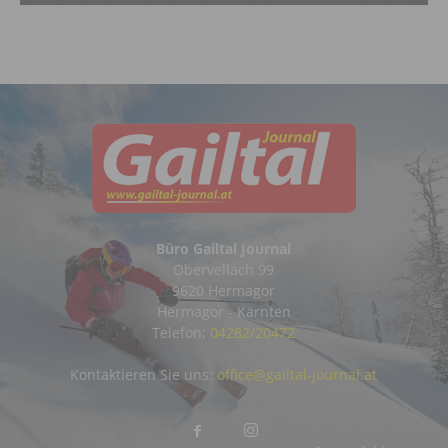
Büro Gailtal Journal
Obervellach 99
9620 Hermagor
Hermagor - Kärnten
Telefon:
04282/20472
Kontaktieren Sie uns:
office@gailtal-journal.at