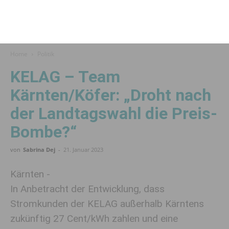
Home
Politik
KELAG – Team
Kärnten/Köfer: „Droht nach
der Landtagswahl die Preis-
Bombe?“
von
Sabrina Dej
-
21. Januar 2023
Kärnten -
In Anbetracht der Entwicklung, dass
Stromkunden der KELAG außerhalb Kärntens
zukünftig 27 Cent/kWh zahlen und eine