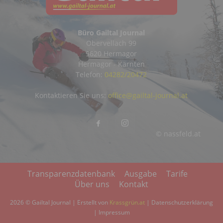
Büro Gailtal Journal
Obervellach 99
9620 Hermagor
Hermagor - Kärnten
Telefon:
04282/20472
Kontaktieren Sie uns:
office@gailtal-journal.at
© nassfeld.at
Transparenzdatenbank
Ausgabe
Tarife
Über uns
Kontakt
2026 © Gailtal Journal | Erstellt von
Krassgrün.at
|
Datenschutzerklärung
|
Impressum