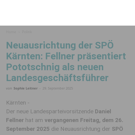
Home
Politik
Neuausrichtung der SPÖ
Kärnten: Fellner präsentiert
Pototschnig als neuen
Landesgeschäftsführer
von
Sophie Leitner
-
29. September 2025
Kärnten -
Der neue Landesparteivorsitzende
Daniel
Fellner
hat am
vergangenen Freitag, dem 26.
September 2025
die Neuausrichtung der
SPÖ