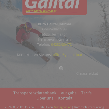
Büro Gailtal Journal
Obervellach 99
9620 Hermagor
Hermagor - Kärnten
Telefon:
04282/20472
Kontaktieren Sie uns:
office@gailtal-journal.at
© nassfeld.at
Transparenzdatenbank
Ausgabe
Tarife
Über uns
Kontakt
2026 © Gailtal Journal | Erstellt von
Krassgrün.at
|
Datenschutzerklärung