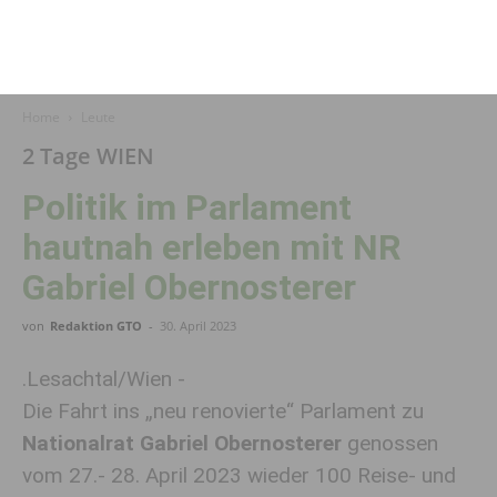
Home
Leute
2 Tage WIEN
Politik im Parlament
hautnah erleben mit NR
Gabriel Obernosterer
von
Redaktion GTO
-
30. April 2023
.Lesachtal/Wien -
Die Fahrt ins „neu renovierte“ Parlament zu
Nationalrat Gabriel Obernosterer
genossen
vom 27.- 28. April 2023 wieder 100 Reise- und