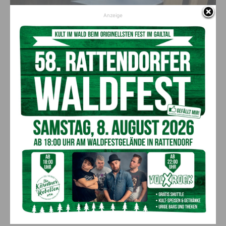
Anzeige
Das “berühmte” Klavier
Der zweite Tag
Nach einer gemütlichem Nacht im 4*
Hotel Kaiser Franz
wurde ausgiebig gefrühstückt. Anschließend brachen die
Reisenden zu einer geführten Stadtrundfahrt und einem
Besuch im Stephansdom sowie in der Kärntner Straße.
Nachdem NR Gabriel Obernosterer die Teilnehmer
verabschiedet hatte, traten diese die Heimreise an und