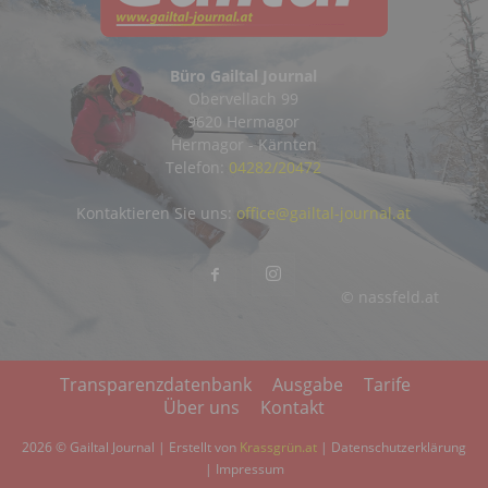
Büro Gailtal Journal
Obervellach 99
9620 Hermagor
Hermagor - Kärnten
Telefon:
04282/20472
Kontaktieren Sie uns:
office@gailtal-journal.at
© nassfeld.at
Transparenzdatenbank
Ausgabe
Tarife
Über uns
Kontakt
2026 © Gailtal Journal | Erstellt von
Krassgrün.at
|
Datenschutzerklärung
|
Impressum