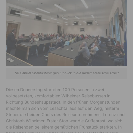
NR Gabriel Obernosterer gab Einblick in die parlamentarische Arbeit
Diesen Donnerstag starteten 100 Personen in zwei
vollbesetzten, komfortablen Wilhelmer-Reisebussen in
Richtung Bundeshauptstadt. In den frühen Morgenstunden
machte man sich vom Lesachtal aus auf den Weg, hinterm
Steuer die beiden Chefs des Reiseunternehmens, Lorenz und
Christoph Wilhelmer. Erster Stop war die Griffenrast, wo sich
die Reisenden bei einem gemütlichen Frühstück stärkten. In