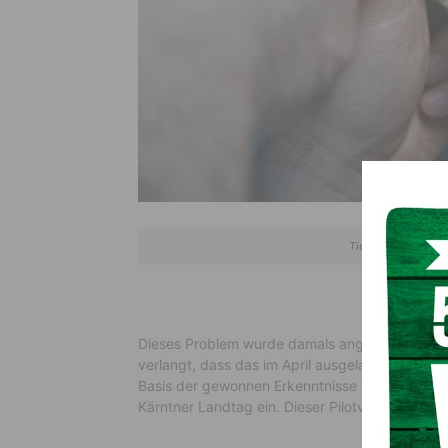
Tierärzte-Bereitsc
Dieses Problem wurde damals angegangen und ei
verlangt, dass das im April ausgelaufene Pilot
Basis der gewonnen Erkenntnisse verbessert u
Kärntner Landtag ein. Dieser Pilotversuch muss 