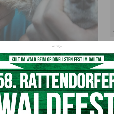
Anzeige
haftsdienst muss Standard werden
© pixabay
n wichtiger Anreiz für die Tierärzte geschaffen.“ Köfer
projekt zu einer fixen Maßnahme wird: „Das Projekt muss auf
nd zum Standard werden. Dafür setzen wir uns auch im
im Nachhinein mehr sein als ein reines Wahlzuckerl.“