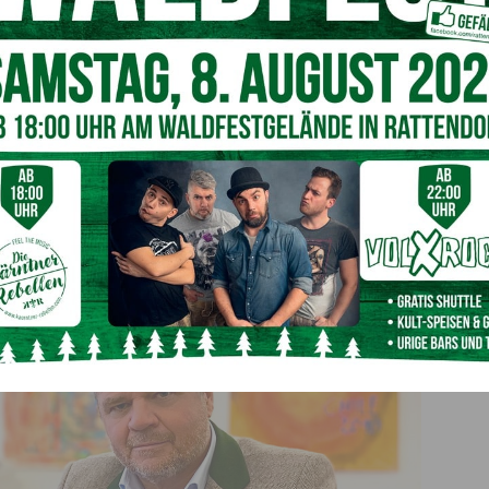
tlichen Bereitschaftsdienstes
r Maßnahme ein gemeinsames Vorgehen von Gesundheits-,
aucht ein einheitliches Modell, das neben Kleintieren auch
e ein Quantensprung in der Versorgung.“ Unter dem Titel
tsdienstes“ wurde von Seiten des Team Kärnten-Klubs im
iative gestartet, hält
Köfer
ergänzend fest.