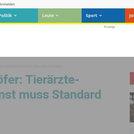
Anmelden
Politik
Leute
Sport
Jo
Anzeige
itschaftsdienst muss Standard werden
er: Tierärzte-
enst muss Standard