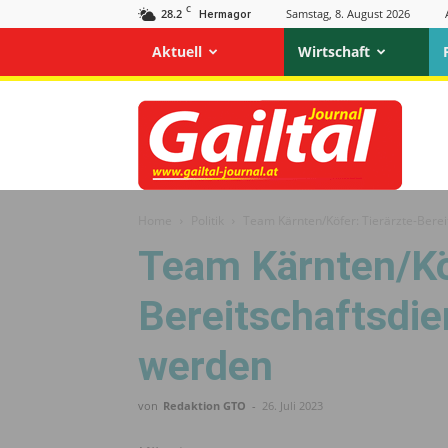
C
28.2
Samstag, 8. August 2026
Hermagor
Aktuell
Wirtschaft
Gailtal
Journal
Home
Politik
Team Kärnten/Köfer: Tierärzte-Bere
Team Kärnten/Köf
Bereitschaftsdi
werden
von
Redaktion GTO
-
26. Juli 2023