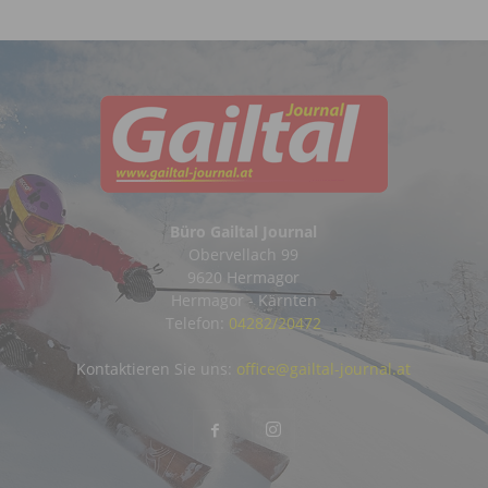
Büro Gailtal Journal
Obervellach 99
9620 Hermagor
Hermagor - Kärnten
Telefon:
04282/20472
Kontaktieren Sie uns:
office@gailtal-journal.at