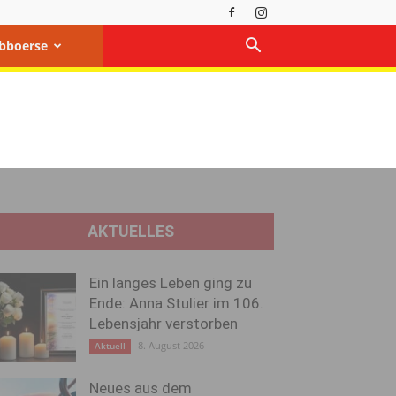
bboerse
AKTUELLES
Ein langes Leben ging zu
Ende: Anna Stulier im 106.
Lebensjahr verstorben
8. August 2026
Aktuell
Neues aus dem