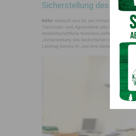
Sicherstellung des tierärz
Köfer
wünscht sich für die Fortsetzung diese
Tierschutz- und Agrarreferat des Landes: „Es br
landwirtschaftliche Nutztiere umfasst. Das wär
„Sicherstellung des tierärztlichen Bereitschaf
Landtag bereits im Juni eine diesbezügliche Init