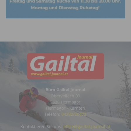
Büro Gailtal Journal
Obervellach 99
9620 Hermagor
Hermagor - Kärnten
Telefon:
04282/20472
Kontaktieren Sie uns:
office@gailtal-journal.at