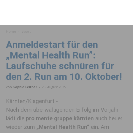
Home
Sport
Anmeldestart für den
„Mental Health Run”:
Laufschuhe schnüren für
den 2. Run am 10. Oktober!
von
Sophie Leitner
-
25. August 2025
Kärnten/Klagenfurt -
Nach dem überwältigenden Erfolg im Vorjahr
lädt die
pro mente gruppe kärnten
auch heuer
wieder zum
„Mental Health Run“
ein. Am