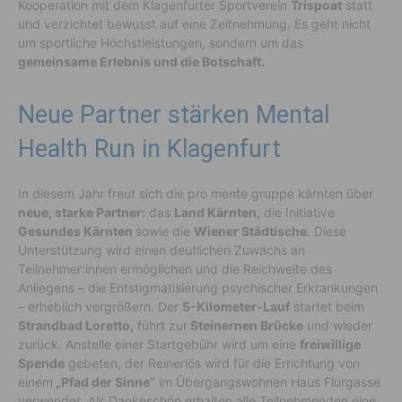
Kooperation mit dem Klagenfurter Sportverein
Trispoat
statt
und verzichtet bewusst auf eine Zeitnehmung. Es geht nicht
um sportliche Höchstleistungen, sondern um das
gemeinsame Erlebnis und die Botschaft.
Neue Partner stärken Mental
Health Run in Klagenfurt
In diesem Jahr freut sich die pro mente gruppe kärnten über
neue, starke Partner:
das
Land Kärnten
, die Initiative
Gesundes Kärnten
sowie die
Wiener Städtische
. Diese
Unterstützung wird einen deutlichen Zuwachs an
Teilnehmer:innen ermöglichen und die Reichweite des
Anliegens – die Entstigmatisierung psychischer Erkrankungen
– erheblich vergrößern. Der
5-Kilometer-Lauf
startet beim
Strandbad Loretto,
führt zur
Steinernen Brücke
und wieder
zurück. Anstelle einer Startgebühr wird um eine
freiwillige
Spende
gebeten, der Reinerlös wird für die Errichtung von
einem
„Pfad der Sinne“
im Übergangswohnen Haus Flurgasse
verwendet. Als Dankeschön erhalten alle Teilnehmenden eine