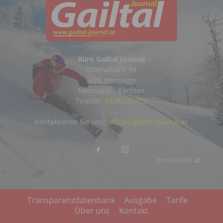
Büro Gailtal Journal
Obervellach 99
9620 Hermagor
Hermagor - Kärnten
Telefon:
04282/20472
Kontaktieren Sie uns:
office@gailtal-journal.at
© nassfeld.at
Transparenzdatenbank
Ausgabe
Tarife
Über uns
Kontakt