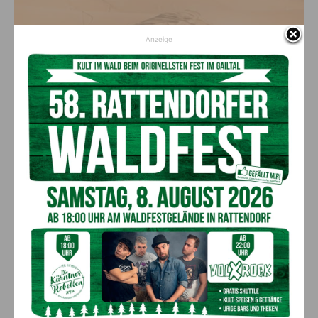
Anzeige
(c) Ardit Kurtaj
Herzlicher Empfang
Der Gold-Biker freute sich über den herzlichen Empfang,
erzählte ausführlich über seine Erfahrungen in der Wüste, und
sieht bereits voll fokussiert der nächsten sportlichen
Herausforderung entgegen: „Ich beginne das Jahr 2024 mit
der Rally Dakar – mein absoluter Herzenswunsch geht in