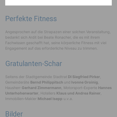
Erfüllung.“
Perfekte Fitness
Angesprochen auf die Strapazen einer solchen Veranstaltung,
bedankt sich Ardit bei Beate Ronacher, die es mit ihrem
Fachwissen geschafft hat, seine körperliche Fitness mit viel
Engagement auf das erforderliche Niveau zu trimmen.
Gratulanten-Schar
Seitens der Stadtgemeinde Stadtrat
DI Siegfried Pirker
,
Gemeinderäte
Bernd Philippitsch
und
Ivonne Groinig
,
Hausherr
Gerhard Zimmermann
, Motorsport-Experte
Hannes
Unterhohenwarter
, Hoteliers
Klaus und Andrea Rainer
,
Immobilien-Makler
Michael Isepp
u.v.a.
Bilder