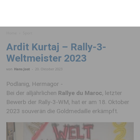
Home
Sport
Ardit Kurtaj – Rally-3-
Weltmeister 2023
von
Hans Jost
-
20. Oktober 2023
Podlanig, Hermagor -
Bei der alljährlichen
Rallye du Maroc
, letzter
Bewerb der Rally-3-WM, hat er am 18. Oktober
2023 souverän die Goldmedaille erkämpft.