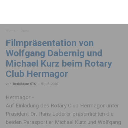
Home
Sport
Filmpräsentation von
Wolfgang Dabernig und
Michael Kurz beim Rotary
Club Hermagor
von
Redaktion GTO
-
5. Juni 2020
Hermagor -
Auf Einladung des Rotary Club Hermagor unter
Präsident Dr. Hans Lederer präsentierten die
beiden Parasportler Michael Kurz und Wolfgang