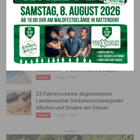
AKTUELLES
Bargeld im Bankomaten vergessen –
Polizei bittet um Hinweise
7. August 2026
Aktuell
Lienz: Bub (4) nach Badeunfall
reanimiert – Polizei sucht Zeugen
7. August 2026
Aktuell
23 Führerscheine abgenommen:
Landesweiter Verkehrsschwerpunkt
Alkohol und Drogen am Steuer
7. August 2026
Aktuell
Anzeige