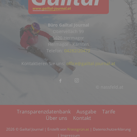
Büro Gailtal Journal
Obervellach 99
9620 Hermagor
Hermagor - Kärnten
Telefon:
04282/20472
Kontaktieren Sie uns:
office@gailtal-journal.at
© nassfeld.at
Transparenzdatenbank
Ausgabe
Tarife
Über uns
Kontakt
2026 © Gailtal Journal | Erstellt von
Krassgrün.at
|
Datenschutzerklärung
|
Impressum