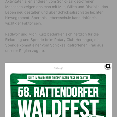
Aktivitäten allen anderen vom Schicksal getroffenen
Menschen zeigen das man mit Mut, Willen und Disziplin, das
Leben neu gestalten und über Schicksalsschläge leichter
hinwegkommt. Sport als Lebensschule kann dafür ein
wichtiger Faktor sein.
Radlwolf und Michi Kurz bedanken sich herzlich für die
Einladung und Spende beim Rotary Club Hermagor, die
Spende kommt einer vom Schicksal getroffenen Frau aus
unserer Region zugute.
QUELLE
Radlwolf
Anzeige
Vorheriger Artikel
Nächster Artikel
a.o. Univ.-Prof. Dr. Herbert
Aktion bei Moden Stattmann!
Augustin, MBA ist neuer
Primarius der Abteilung für
Urologie am Klinikum
Klagenfurt