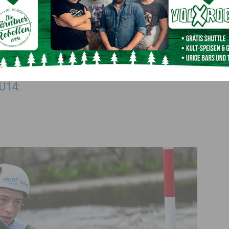
c) Viviane Gillich
nkings ECA Junior Slalom Cup der
U14: