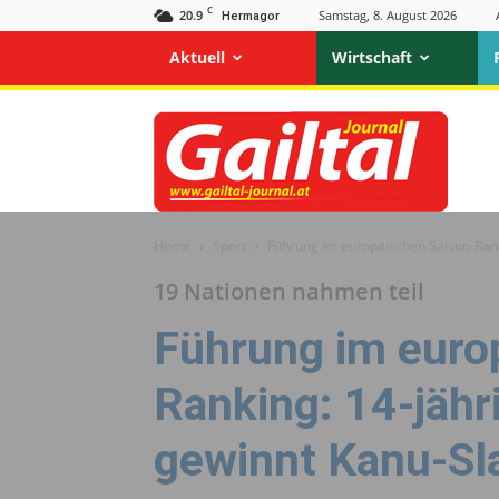
C
20.9
Samstag, 8. August 2026
Hermagor
Aktuell
Wirtschaft
Gailtal
Journal
Home
Sport
Führung im europäischen Saison-Rank
19 Nationen nahmen teil
Führung im euro
Ranking: 14-jähr
gewinnt Kanu-Sl