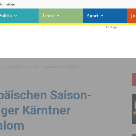
Anmelden
Politik
Leute
Sport
Jo
Anzeige
ing: 14-jähriger Kärntner gewinnt Kanu-Slalom
päischen Saison-
iger Kärntner
alom