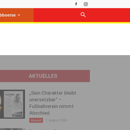
bboerse
AKTUELLES
„Sein Charakter bleibt
unersetzbar“ –
Fußballverein nimmt
Abschied
7. August 2026
Aktuell