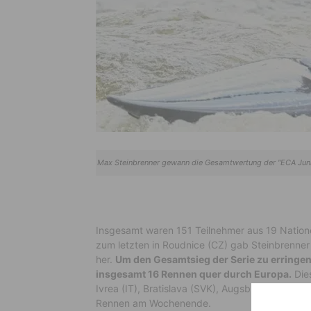
Max Steinbrenner gewann die Gesamtwertung der "ECA Junior
Insgesamt waren 151 Teilnehmer aus 19 Natione
zum letzten in Roudnice (CZ) gab Steinbrenner
her.
Um den Gesamtsieg der Serie zu erringen
insgesamt 16 Rennen quer durch Europa.
Dies
Ivrea (IT), Bratislava (SVK), Augsburg (D), Kra
Rennen am Wochenende.