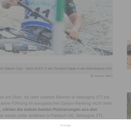
 Slalom Cup – Serie 2023" in der Disziplin Kajak in der Altersklasse U14.
© Viviane Gillich
n am Start. Ab dem zweiten Rennen in Valstagna (IT) bis
 seine Führung im europäischen Saison-Ranking nicht mehr
, zählen die sieben besten Platzierungen aus den
e waren unter anderem in Flattach (A), Valstagna (IT),
kow (PL), Solkan (SLO) und Roudnice (CZ) mit jeweils zwei
Anzeige