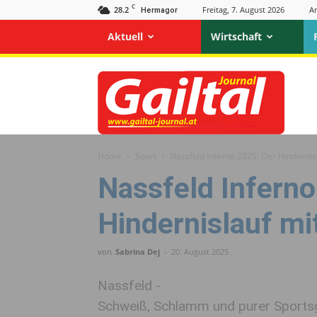
C
28.2
Freitag, 7. August 2026
A
Hermagor
Aktuell
Wirtschaft
Gailtal
Journal
Home
Sport
Nassfeld Inferno 2025: Der Hindernis
Nassfeld Inferno
Hindernislauf mi
von
Sabrina Dej
-
20. August 2025
Nassfeld -
Schweiß, Schlamm und purer Sports