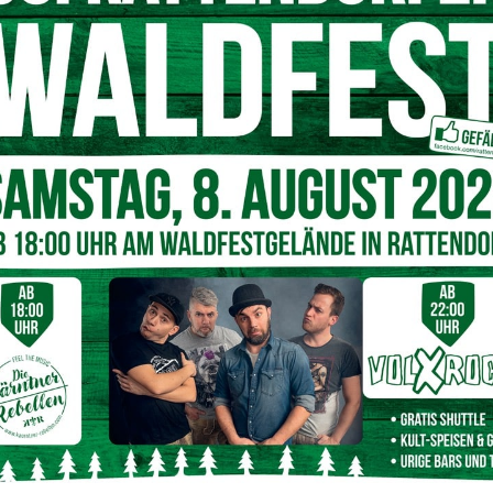
zählt nämlich die Zeit des letzten Teammitglieds – echter
g
lpe Nassfeld (Nähe Restaurant NIVIS)
pro Person im Team
b 16 Jahren
 served!
nzert
nahtlos weiter: Ab 19:00 Uhr heizen HättiWari und die
anschließenden Aftershowparty vor dem Restaurant NIVIS
 das perfekte Finish eines Tages voller Action. Wer die
rit spüren will, ist bei der ersten Auflage des Nassfeld