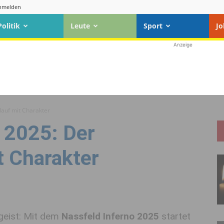
nmelden
Politik
Leute
Sport
Jo
Anzeige
lauf mit Charakter
 2025: Der
t Charakter
geist: Mit dem
Nassfeld Inferno 2025
startet