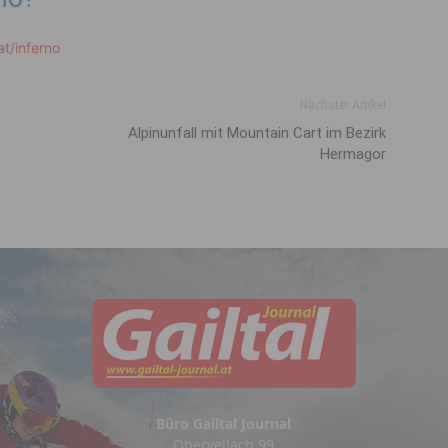
t/inferno
Nächster Artikel
Alpinunfall mit Mountain Cart im Bezirk
Hermagor
Büro Gailtal Journal
Obervellach 99