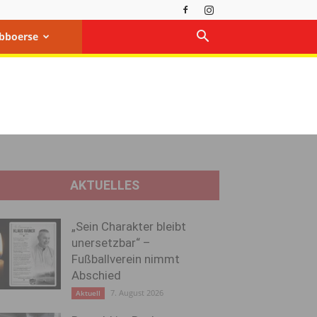
bboerse
AKTUELLES
„Sein Charakter bleibt
unersetzbar“ –
Fußballverein nimmt
Abschied
7. August 2026
Aktuell