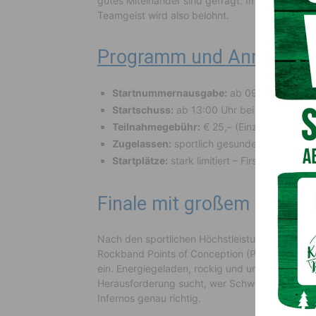
gutes Miteinander sind gefragt: Im Teambewerb 
Teamgeist wird also belohnt.
Programm und Anmeldun
Startnummernausgabe:
ab 09:00 Uhr
Startschuss:
ab 13:00 Uhr bei der Sonnena
Teilnahmegebühr:
€ 25,– (Einzel), € 20,– 
Zugelassen:
sportlich gesunde Personen a
Startplätze:
stark limitiert – First come, first
Finale mit großem Rockko
Nach den sportlichen Höchstleistungen geht es 
Rockband Points of Conception (POC) bei der 
ein. Energiegeladen, rockig und unvergesslich –
Herausforderung sucht, wer Schweiß und Teamspi
Infernos genau richtig.