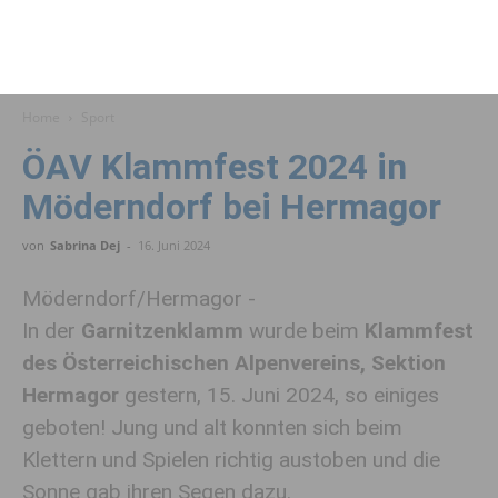
Home
Sport
ÖAV Klammfest 2024 in
Möderndorf bei Hermagor
von
Sabrina Dej
-
16. Juni 2024
Möderndorf/Hermagor -
In der
Garnitzenklamm
wurde beim
Klammfest
des Österreichischen Alpenvereins, Sektion
Hermagor
gestern, 15. Juni 2024, so einiges
geboten! Jung und alt konnten sich beim
Klettern und Spielen richtig austoben und die
Sonne gab ihren Segen dazu.