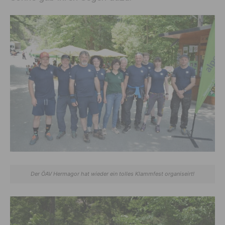
Der ÖAV Hermagor hat wieder ein tolles Klammfest organiseirt!