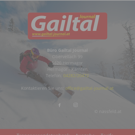
Büro Gailtal Journal
Obervellach 99
9620 Hermagor
Hermagor - Kärnten
Telefon:
04282/20472
Kontaktieren Sie uns:
office@gailtal-journal.at
© nassfeld.at