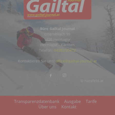
Büro Gailtal Journal
Obervellach 99
9620 Hermagor
Hermagor - Kärnten
Telefon:
04282/20472
Kontaktieren Sie uns:
office@gailtal-journal.at
© nassfeld.at
Transparenzdatenbank
Ausgabe
Tarife
Über uns
Kontakt