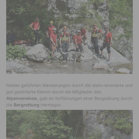
Neben geführten Wanderungen durch die stets renovierte und
gut gesicherte Klamm durch die Mitglieder des
Alpenvereines,
gab es Vorführungen einer Bergeübung durch
die
Bergrettung
Hermagor.