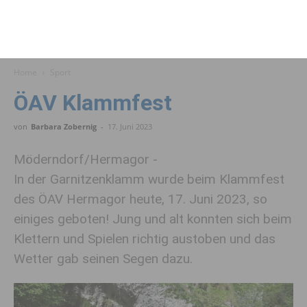
Home
Sport
ÖAV Klammfest
von
Barbara Zobernig
-
17. Juni 2023
Möderndorf/Hermagor -
In der Garnitzenklamm wurde beim Klammfest
des ÖAV Hermagor heute, 17. Juni 2023, so
einiges geboten! Jung und alt konnten sich beim
Klettern und Spielen richtig austoben und das
Wetter gab seinen Segen dazu.