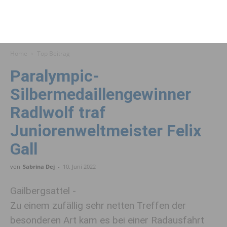
Home
Top Beitrag
Paralympic-
Silbermedaillengewinner
Radlwolf traf
Juniorenweltmeister Felix
Gall
von
Sabrina Dej
-
10. Juni 2022
Gailbergsattel -
Zu einem zufällig sehr netten Treffen der
besonderen Art kam es bei einer Radausfahrt