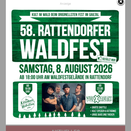
Anzeige
Nach drei Jahren im Nachwuchsteam und zwei im WorldTour-
Kader des Team DSM, wechselte
Gall
2021 zum AG2R Citroën
Team. Eigentlich hätte sein Vertrag bei DSM noch ein weiteres
Jahr laufen sollen, nachdem es aber immer wieder zu
Spannungen zwischen unterschiedlichen Fahrern und der
Teamleitung kam, löste
Gall
seinen Vertrag bereits 2021 auf.
(Quelle Wikipedia)
Siehe auch:
http://www.radlwolf.at/paralympic-
silbermedaillengewinner-radlwolf-traf-juniorenweltmeister-
felix-gall/
Vorheriger Artikel
Nächster Artikel
Herbert Preßlauer, vgl. Marfa,
ÖBB: Arbeiten am Bahnhof
im 95. Lebensjahr verstorben
Arnoldstein schreiten
planmäßig voran