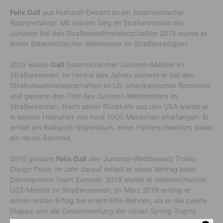
Felix Gall
aus Nußdorf-Debant ist ein österreichischer
Radrennfahrer. Mit seinem Sieg im Straßenrennen der
Junioren bei den Straßenweltmeisterschaften 2015 wurde er
erster österreichischer Weltmeister im Straßenradsport.
2015 wurde
Gall
österreichischer Junioren-Meister im
Straßenrennen. Im Herbst des Jahres startete er bei den
Straßenweltmeisterschaften im US-amerikanischen Richmond
und gewann den Titel des Junioren-Weltmeisters im
Straßenrennen. Nach seiner Rückkehr aus den USA wurde er
in seinem Heimatort von rund 1000 Menschen empfangen. Er
erhielt ein Radsport-Stipendium, einen Führerscheinkurs sowie
ein neues Rennrad.
2016 gewann
Felix Gall
den Junioren-Wettbewerb Trofeo
Dorigo Porte, im Jahr darauf erhielt er einen Vertrag beim
Development Team Sunweb. 2018 wurde er österreichischer
U23-Meister im Straßenrennen. Im März 2019 errang er
seinen ersten Erfolg bei einem Elite-Rennen, als er die zweite
Etappe und die Gesamtwertung der Istrian Spring Trophy
gewann.