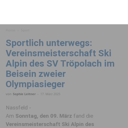
Home
Sport
Sportlich unterwegs:
Vereinsmeisterschaft Ski
Alpin des SV Tröpolach im
Beisein zweier
Olympiasieger
von
Sophie Leitner
-
17. März 2025
Nassfeld -
Am
Sonntag, den 09. März
fand die
Vereinsmeisterschaft Ski Alpin des