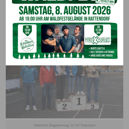
Legendenwertung
holten sich
Nina Leitner
und
Siegfried
Pirker jun.
Nach der Siegerehrung wurde in Erinnerungen
geschwelgt und in alten Bilderalben geschmöckert. Ein
herzliches Dankeschön wird an alle Teilnehmer, Fans und
Helfer ausgesprochen. Ebenso an die vielen Sponsoren und
Pokalspender für die großartigen Preise.
Feierliche Siegerehrung. (c) SV Tröpolach