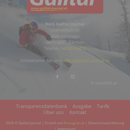
Büro Gailtal Journal
Obervellach 99
9620 Hermagor
Hermagor - Kärnten
Telefon:
04282/20472
Kontaktieren Sie uns:
office@gailtal-journal.at
© nassfeld.at
Transparenzdatenbank
Ausgabe
Tarife
Über uns
Kontakt
2026 © Gailtal Journal | Erstellt von
Krassgrün.at
|
Datenschutzerklärung
|
Impressum