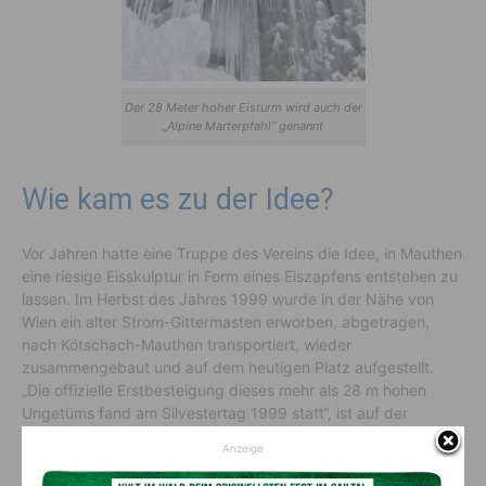
Der 28 Meter hoher Eisturm wird auch der
„Alpine Marterpfahl“ genannt
Wie kam es zu der Idee?
Vor Jahren hatte eine Truppe des Vereins die Idee, in Mauthen
eine riesige Eisskulptur in Form eines Eiszapfens entstehen zu
lassen. Im Herbst des Jahres 1999 wurde in der Nähe von
Wien ein alter Strom-Gittermasten erworben, abgetragen,
nach Kötschach-Mauthen transportiert, wieder
zusammengebaut und auf dem heutigen Platz aufgestellt.
„Die offizielle Erstbesteigung dieses mehr als 28 m hohen
Ungetüms fand am Silvestertag 1999 statt“, ist auf der
Website des Vereins
zu lesen.
Anzeige
Ein Jahr später wurde am Turm aus statischen Gründen eine