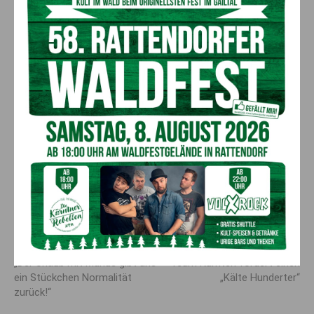
Betonverkleidung angebracht und so auch für das
Sportklettern im Sommer attraktiv gemacht.
Austragungsort von
Meisterschaften
„Für die Austragung der Österreichischen Meisterschaften im
Eisklettern wurde schließlich der 7 Meter lange Überhang
geschaffen und letztlich durch einen weiteren an diesen
angelehnten 5 Meter hohen Drytooling-Überhang ergänzt“,
schreibt die Sektion auf der Website. Der Turm ist in
Österreich also schon eine kleine Berühmtheit.
Vorheriger Artikel
Nächster Artikel
„Der Urlaub mit Marius gibt uns
Team Kärnten fordert einen
ein Stückchen Normalität
„Kälte Hunderter“
zurück!“