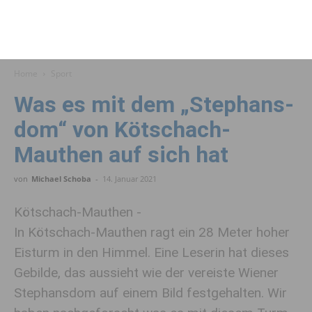
Home
Sport
Was es mit dem „Stephans­
dom“ von Kötschach-
Mauthen auf sich hat
von
Michael Schoba
-
14. Januar 2021
Kötschach-Mauthen -
In Kötschach-Mauthen ragt ein 28 Meter hoher
Eisturm in den Himmel. Eine Leserin hat dieses
Gebilde, das aussieht wie der vereiste Wiener
Stephansdom auf einem Bild festgehalten. Wir