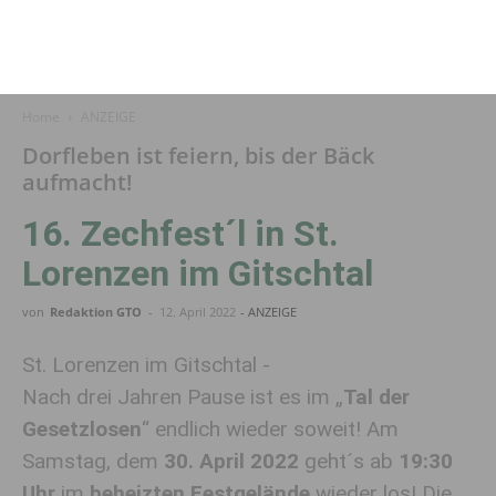
Home
ANZEIGE
Dorfleben ist feiern, bis der Bäck
aufmacht!
16. Zechfest´l in St.
Lorenzen im Gitschtal
von
Redaktion GTO
-
12. April 2022
- ANZEIGE
St. Lorenzen im Gitschtal -
Nach drei Jahren Pause ist es im „
Tal der
Gesetzlosen
“ endlich wieder soweit! Am
Samstag, dem
30. April 2022
geht´s ab
19:30
Uhr
im
beheizten Festgelände
wieder los! Die