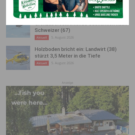
5. August 2026
Aktuell
Großeinsatz in Arnoldstein:
Grenzüberschreitende Suchaktion nach
Schweizer (67)
5. August 2026
Aktuell
Holzboden bricht ein: Landwirt (38)
stürzt 3,5 Meter in die Tiefe
5. August 2026
Aktuell
Anzeige