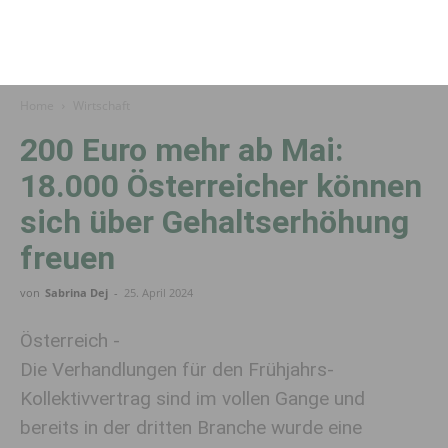
Home
Wirtschaft
200 Euro mehr ab Mai:
18.000 Österreicher können
sich über Gehaltserhöhung
freuen
von
Sabrina Dej
-
25. April 2024
Österreich -
Die Verhandlungen für den Frühjahrs-
Kollektivvertrag sind im vollen Gange und
bereits in der dritten Branche wurde eine