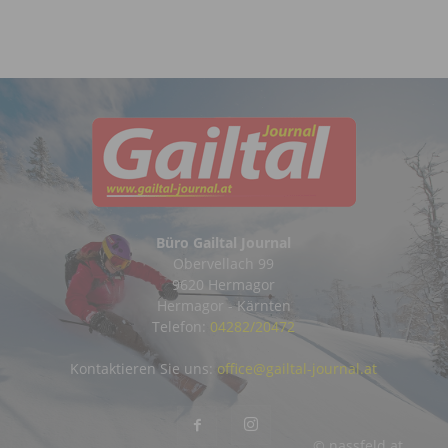
Büro Gailtal Journal
Obervellach 99
9620 Hermagor
Hermagor - Kärnten
Telefon:
04282/20472
Kontaktieren Sie uns:
office@gailtal-journal.at
© nassfeld.at