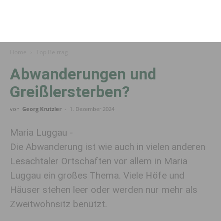
Home
Top Beitrag
Abwanderungen und
Greißlersterben?
von
Georg Krutzler
-
1. Dezember 2024
Maria Luggau -
Die Abwanderung ist wie auch in vielen anderen
Lesachtaler Ortschaften vor allem in Maria
Luggau ein großes Thema. Viele Höfe und
Häuser stehen leer oder werden nur mehr als
Zweitwohnsitz benützt.