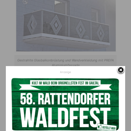
Gestrahlte Glasbalkonbrüstung und Wandverkleidung mit PREFA
Aluminiumfassade
Anzeige
Großes Repertoire
Ein Handwerk, das sich mit der Liebe zur Kunst und zum
Material Glas perfekt verbinden lässt, kurzum ist das
Dienstleistungsrepertoire vielfältig und bunt.
Es reicht von der Verlegung mit PREFA-Langzeit-Dächern über
die Verglasung von Balkonen und Wintergärten bis hin zur
Flachdach-Abdichtung mit Kunststofffolien.