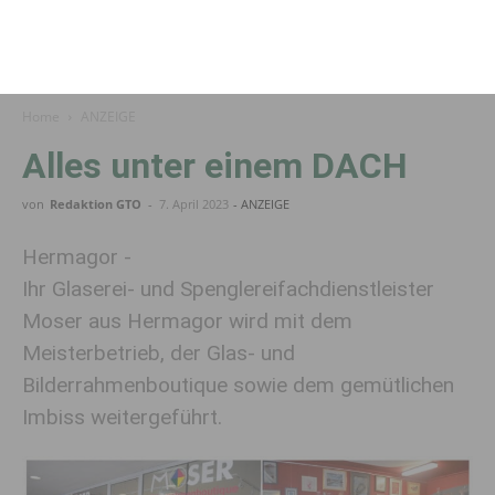
Home
ANZEIGE
Alles unter einem DACH
von
Redaktion GTO
-
7. April 2023
- ANZEIGE
Hermagor -
Ihr Glaserei- und Spenglereifachdienstleister
Moser aus Hermagor wird mit dem
Meisterbetrieb, der Glas- und
Bilderrahmenboutique sowie dem gemütlichen
Imbiss weitergeführt.