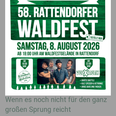
beworben werden, sondern Kunden, die bereits die Vorteile
der Produkte selbst spüren konnten, mit Begeisterung diese
anderen Kunden näherbringen.
Der Erfolg von Juice Plus+ spricht
für sich
Juice Plus+ setzt nicht nur seit 20 Jahren auf eine Branche,
die sich immer stärkerer Beliebtheit erfreut, sondern bietet
qualitativ hochwertige Produkte zu geringen Preisen an. Das
Unternehmen verfolgt hierbei ein Ziel, das mit dem immer
stärker werdenden Trend einer bewussten Ernährung
einhergeht: die Verbesserung der Lebensqualität ihrer
Kunden.
Wenn es noch nicht für den ganz
großen Sprung reicht