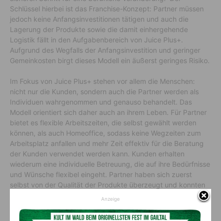
Schlüssel hierbei ist das Franchise-Konzept: Partner müssen
jedoch keine Anfangsinvestitionen tätigen und auch die
Lagerung der Produkte sowie die damit einhergehende
Logistik fällt in den Aufgabenbereich von Juice Plus+.
Aufgrund des Wegfalls der Anfangsinvestition und geringer
Gemeinkosten birgt dieses Modell ein äußerst geringes Risiko.
Im Fokus von Juice Plus+ stehen vor allem die Menschen:
nicht nur die Kunden, sondern auch die Partner werden als
Individuen wahrgenommen und genauso behandelt. Das
Modell orientiert sich daher auch an ihrem Leben. Für Partner
bietet es flexible Arbeitszeiten, die selbst gewählt werden
können, als auch Homeoffice, sodass keine Wegzeiten zum
Arbeitsplatz anfallen und mehr Zeit effektiv für die Beratung
der Kunden verwendet werden kann. Kunden erhalten
wiederum eine individuelle Betreuung, die auf ihre Bedürfnisse
und Wünsche flexibel eingeht. Partner haben sich zuerst
selbst von der Qualität der Produkte überzeugt und konnten
diesbezüglich Erfahrungen sammeln, bevor sie diese an
Anzeige
Kunden weiterempfehlen. So entsteht ein Direktmarketing
Modell, in dem keine Produkte mit aufgezwungenen Phrasen