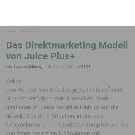
Home
Wirtschaft
Das Direktmarketing Modell
von Juice Plus+
von
Barbara Zobernig
-
15. Oktober 2021
- ANZEIGE
Online -
Den Wunsch von Unabhängigkeit in beruflicher
Hinsicht verfolgen viele Menschen. Stark
gestiegen ist diese Anzahl in Hinblick auf die
aktuelle Covid-19-Situation, in der viele
Unternehmen um ihr Überleben kämpfen und die
von ihnen gesetzten Maßnahmen wie