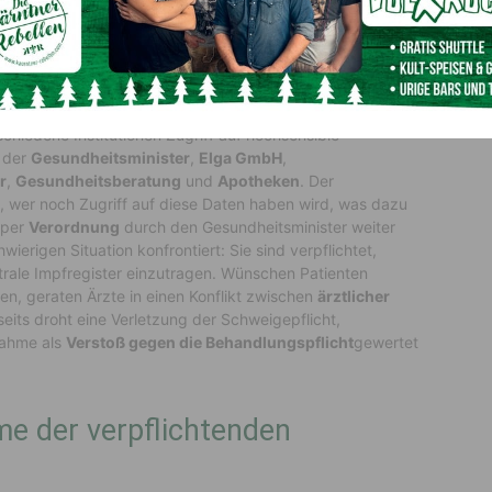
toßen könnte.
n
hiedene Institutionen Zugriff auf hochsensible
 der
Gesundheitsminister
,
Elga GmbH
,
r
,
Gesundheitsberatung
und
Apotheken
. Der
, wer noch Zugriff auf diese Daten haben wird, was dazu
 per
Verordnung
durch den Gesundheitsminister weiter
wierigen Situation konfrontiert: Sie sind verpflichtet,
rale Impfregister einzutragen. Wünschen Patienten
en, geraten Ärzte in einen Konflikt zwischen
ärztlicher
rseits droht eine Verletzung der Schweigepflicht,
nahme als
Verstoß gegen die Behandlungspflicht
gewertet
e der verpflichtenden