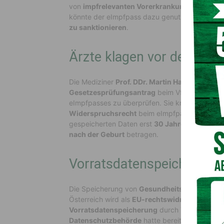
von
impfrelevanten Vorerkrankungen
das Ver
könnte der eImpfpass dazu genutzt werden, ei
zu sanktionieren
.
Ärzte klagen vor dem Vf
Die Mediziner
Prof. DDr. Martin Haditsch
und
P
Gesetzesprüfungsantrag
beim VfGH eingebra
eImpfpasses zu überprüfen. Sie kritisieren, da
Widerspruchsrecht
beim eImpfpass ausgeschl
gespeicherten Daten erst
30 Jahre nach dem 
nach der Geburt
betragen.
Vorratsdatenspeicherung
Die Speicherung von
Gesundheitsdaten auf Vo
Österreich wird als
EU-rechtswidrig
angesehe
Vorratsdatenspeicherung
durch Telefon- und I
Datenschutzbehörde
hatte bereits 2020 gewa