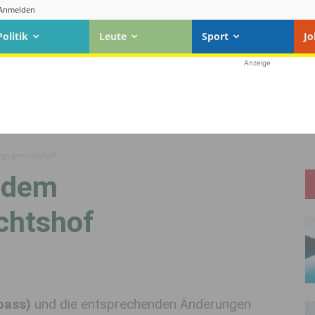
Anmelden
Politik
Leute
Sport
Jo
Anzeige
ngsgerichtshof
r dem
chtshof
pass)
und die entsprechenden Änderungen