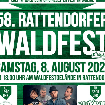
trauen zwischen Arzt und Patient untergräbt. Zudem
ne Impfpflicht durchzusetzen und
ungeimpfte Personen
GH
rof. a.D. Dr. Andreas Sönnichsen
haben einen
cht, um die
verfassungsrechtliche Zulässigkeit
des
ss im Gegensatz zur
Elga-Teilnahme
das
ossen ist. Außerdem soll die
Löschfrist
für die
Tod
eines Bürgers und in manchen Fällen sogar
120 Jahre
 und EU-Recht
rrat
für alle geimpften und ungeimpften Personen in
n. Der
EuGH
hatte bereits 2014 in einem Urteil die
nternetanbieter für unzulässig erklärt. Auch die
rnt, dass die geplante Novelle des GTelG gegen die