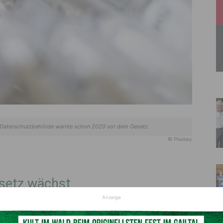
. Datenschutzbehörde warnte schon 2020 vor dem Gesetz.
© Pixabay
setz wächst
Anzeige
 Kritiker befürchten, dass die
Sicherheit
der sensiblen
dass die
verpflichtende Eintragung
von Impfungen sowie