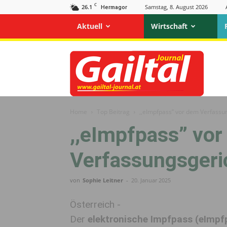
C
26.1
Samstag, 8. August 2026
Hermagor
Aktuell
Wirtschaft
Gailtal
Journal
Home
Top Beitrag
,,eImpfpass” vor dem Verfassu
,,eImpfpass” vo
Verfassungsgeri
von
Sophie Leitner
-
20. Januar 2025
Österreich -
Der
elektronische Impfpass (eImpf