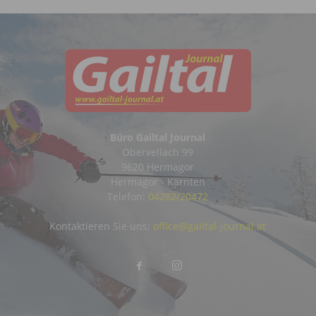
Büro Gailtal Journal
Obervellach 99
9620 Hermagor
Hermagor - Kärnten
Telefon:
04282/20472
Kontaktieren Sie uns:
office@gailtal-journal.at