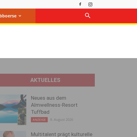
bboerse
AKTUELLES
Neues aus dem
Almwellness-Resort
Tuffbad
8. August 2026
ANZEIGE
Multitalent prägt kulturelle