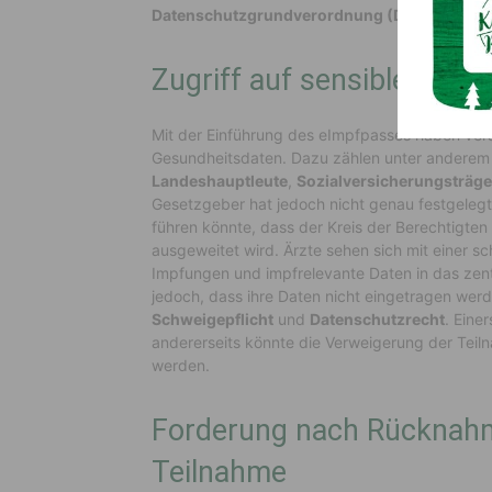
Datenschutzgrundverordnung (DSGVO)
vers
Zugriff auf sensible Date
Mit der Einführung des eImpfpasses haben versc
Gesundheitsdaten. Dazu zählen unter anderem
Landeshauptleute
,
Sozialversicherungsträge
Gesetzgeber hat jedoch nicht genau festgelegt
führen könnte, dass der Kreis der Berechtigten
ausgeweitet wird. Ärzte sehen sich mit einer sch
Impfungen und impfrelevante Daten in das zent
jedoch, dass ihre Daten nicht eingetragen werd
Schweigepflicht
und
Datenschutzrecht
. Eine
andererseits könnte die Verweigerung der Teil
werden.
Forderung nach Rücknahm
Teilnahme