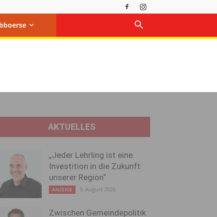
bboerse
AKTUELLES
„Jeder Lehrling ist eine
Investition in die Zukunft
unserer Region“
9. August 2026
ANZEIGE
Zwischen Gemeindepolitik