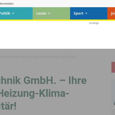
Anmelden
Politik
Leute
Sport
Jo
Anzeige
Spezialisten für Heizung-Klima-Lüftung und Sanitär!
hnik GmbH. – Ihre
 Heizung-Klima-
tär!