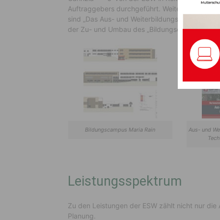
Auftraggebers durchgeführt. Weitere Projekte d
sind „Das Aus- und Weiterbildungszentrum GPS“
der Zu- und Umbau des „Bildungscampus Maria
Bildungscampus Maria Rain
Aus- und We
Tech
Leistungsspektrum
Zu den Leistungen der ESW zählt nicht nur di
Planung.