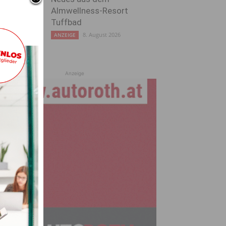
Almwellness-Resort
Tuffbad
8. August 2026
ANZEIGE
Anzeige