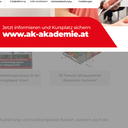
er ESW, die sich derzeitig mitten in der Bauphase befinden
 in Villach, der Umbau der „Dachstein Bergstation“ sowie
 Rain“.
iterbildungscampus im tpv
3D Planung Lüftungszentrale
nologiepark Villach
„Bergstation Dachstein”
e Ausführung von hochkomplexen Bauten, sondern auch die