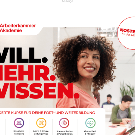
Anzeige
Falkensteiner Hotel & Spa Carinzia****s
nt für die tadellose Abwicklung von Großprojekten wie zB.
„Schneewittchen“ (295 Wohnungen sowie 32 Lofts) im
enfalls wurde der Umbau des „Falkensteiner Hotel & Spa
ur drei Monaten zur vollsten Zufriedenheit des