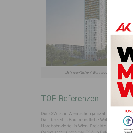
„Schneewittchen” Wohnhochhaus
TOP Referenzen
Die ESW ist in Wien schon jahrzehntelang bekan
Das derzeit in Bau befindliche Wohnhochhaus 
Nordbahnviertel in Wien. Projekte Kärnten: Eb
Carinzia****s“ von der ESW in Rekordzeit von n