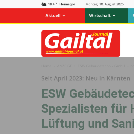
C
18.4
Montag, 10. August 2026
Hermagor
Aktuell
Wirtschaft
Gailtal
Journal
Home
ANZEIGE
ESW Gebäudetechnik GmbH. – Ihre 
Seit April 2023: Neu in Kärnten
ESW Gebäudetec
Spezialisten für
Lüftung und Sani