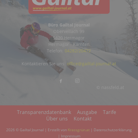
Büro Gailtal Journal
Obervellach 99
9620 Hermagor
Hermagor - Kärnten
Telefon:
04282/20472
Kontaktieren Sie uns:
office@gailtal-journal.at
© nassfeld.at
Transparenzdatenbank
Ausgabe
Tarife
Über uns
Kontakt
2026 © Gailtal Journal | Erstellt von
Krassgrün.at
|
Datenschutzerklärung
|
Impressum