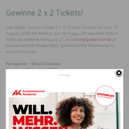
Gewinne 2 x 2 Tickets!
Das Gailtal Journal verlost 2 x 2 Tickets! Einfach bis zum 10.
August 2026 die Antwort auf die Frage „An welchem Datum
feiern die Italiener Ferragosto?“ an
online@gailtal-journal.at
senden und mit etwas Glück gewinnen! Der Rechtsweg ist
ausgeschlossen.
Ferragosto – Viva la Carnica
Samstag, 15.
August 2026
12.00 bis 17.30 Uhr
Anzeige
Falkensteiner Hotel & SPA Carinzia, Tröpolach
Tickets
sind direkt an der Hotelrezeption erhältlich!