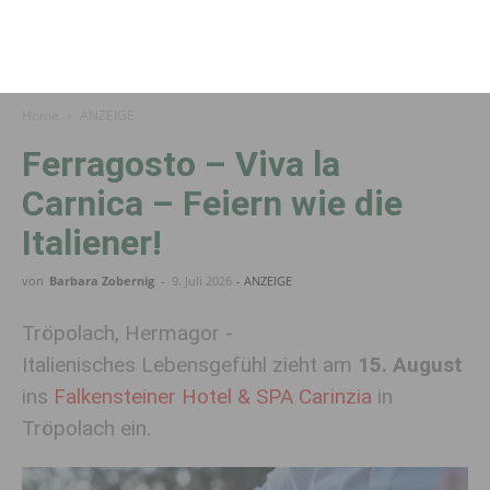
Home
ANZEIGE
Ferragosto – Viva la
Carnica – Feiern wie die
Italiener!
von
Barbara Zobernig
-
9. Juli 2026
- ANZEIGE
Tröpolach, Hermagor -
Italienisches Lebensgefühl zieht am
15. August
ins
Falkensteiner Hotel & SPA Carinzia
in
Tröpolach ein.