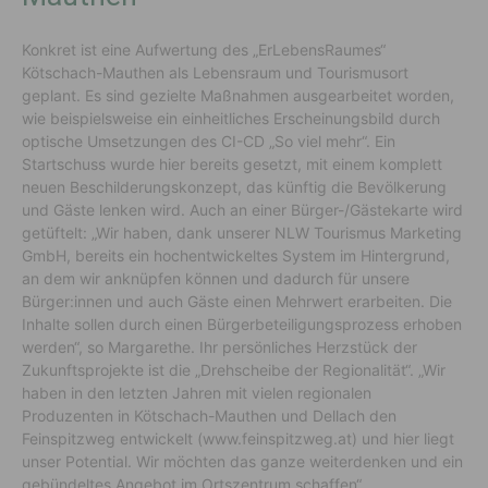
Konkret ist eine Aufwertung des „ErLebensRaumes“
Kötschach-Mauthen als Lebensraum und Tourismusort
geplant. Es sind gezielte Maßnahmen ausgearbeitet worden,
wie beispielsweise ein einheitliches Erscheinungsbild durch
optische Umsetzungen des CI-CD „So viel mehr“. Ein
Startschuss wurde hier bereits gesetzt, mit einem komplett
neuen Beschilderungskonzept, das künftig die Bevölkerung
und Gäste lenken wird. Auch an einer Bürger-/Gästekarte wird
getüftelt: „Wir haben, dank unserer NLW Tourismus Marketing
GmbH, bereits ein hochentwickeltes System im Hintergrund,
an dem wir anknüpfen können und dadurch für unsere
Bürger:innen und auch Gäste einen Mehrwert erarbeiten. Die
Inhalte sollen durch einen Bürgerbeteiligungsprozess erhoben
werden“, so Margarethe. Ihr persönliches Herzstück der
Zukunftsprojekte ist die „Drehscheibe der Regionalität“. „Wir
haben in den letzten Jahren mit vielen regionalen
Produzenten in Kötschach-Mauthen und Dellach den
Feinspitzweg entwickelt (www.feinspitzweg.at) und hier liegt
unser Potential. Wir möchten das ganze weiterdenken und ein
gebündeltes Angebot im Ortszentrum schaffen“.