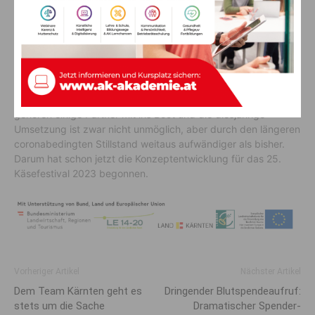
Alles Käse – nächstes Jahr!
Die Organisationsstruktur des Käsefestivals ist neu aufgestellt,
denn Veranstalter ist künftig der Verein „So viel mehr
Kötschach-Mauthen“. Der Vorstand hat sich dazu
ausgesprochen das Jubiläumsevent 2023 durchzuführen. Hier
gehören einige Partner mit ins Boot und die diesjährige
Umsetzung ist zwar nicht unmöglich, aber durch den längeren
coronabedingten Stillstand weitaus aufwändiger als bisher.
Darum hat schon jetzt die Konzeptentwicklung für das 25.
Käsefestival 2023 begonnen.
Vorheriger Artikel
Nächster Artikel
Dem Team Kärnten geht es
Dringender Blutspendeaufruf:
stets um die Sache
Dramatischer Spender-