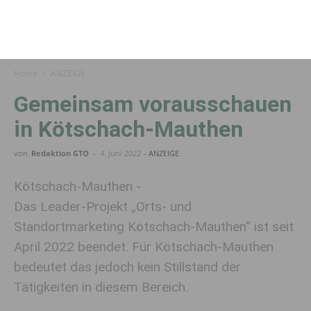
Home
ANZEIGE
Gemeinsam vorausschauen
in Kötschach-Mauthen
von
Redaktion GTO
-
4. Juni 2022
- ANZEIGE
Kötschach-Mauthen -
Das Leader-Projekt „Orts- und
Standortmarketing Kötschach-Mauthen“ ist seit
April 2022 beendet. Für Kötschach-Mauthen
bedeutet das jedoch kein Stillstand der
Tätigkeiten in diesem Bereich.