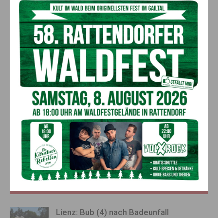
Vorheriger Artikel
Nächster Artikel
VCÖ: Heuer in Kärnten 22
Wolfsabschuss im Bezirk
Verkehrstote – in den
Spittal
vergangenen 25 Jahren mehr
als 1.100 Todesopfer im
Straßenverkehr
AKTUELLES
Lienz: Bub (4) nach Badeunfall