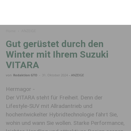
Home
ANZEIGE
Gut gerüstet durch den
Winter mit Ihrem Suzuki
VITARA
von
Redaktion GTO
-
31. Oktober 2024
- ANZEIGE
Hermagor -
Der VITARA steht für Freiheit. Denn der
Lifestyle-SUV mit Allradantrieb und
hochentwickelter Hybridtechnologie fährt Sie,
wohin und wann Sie wollen. Starke Performance,