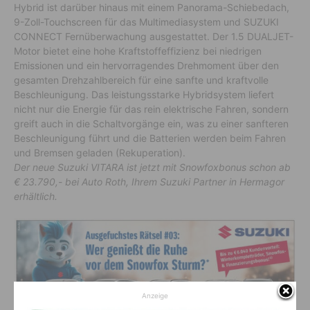
Hybrid ist darüber hinaus mit einem Panorama-Schiebedach,
9-Zoll-Touchscreen für das Multimediasystem und SUZUKI
CONNECT Fernüberwachung ausgestattet. Der 1.5 DUALJET-
Motor bietet eine hohe Kraftstoffeffizienz bei niedrigen
Emissionen und ein hervorragendes Drehmoment über den
gesamten Drehzahlbereich für eine sanfte und kraftvolle
Beschleunigung. Das leistungsstarke Hybridsystem liefert
nicht nur die Energie für das rein elektrische Fahren, sondern
greift auch in die Schaltvorgänge ein, was zu einer sanfteren
Beschleunigung führt und die Batterien werden beim Fahren
und Bremsen geladen (Rekuperation).
Der neue Suzuki VITARA ist jetzt mit Snowfoxbonus schon ab
€ 23.790,- bei Auto Roth, Ihrem Suzuki Partner in Hermagor
erhältlich.
Anzeige