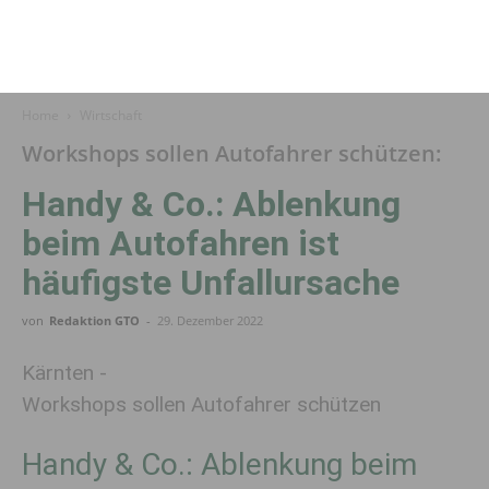
Home
Wirtschaft
Workshops sollen Autofahrer schützen:
Handy & Co.: Ablenkung
beim Auto­fahren ist
häufigste Unfall­ursache
von
Redaktion GTO
-
29. Dezember 2022
Kärnten -
Workshops sollen Autofahrer schützen
Handy & Co.: Ablenkung beim