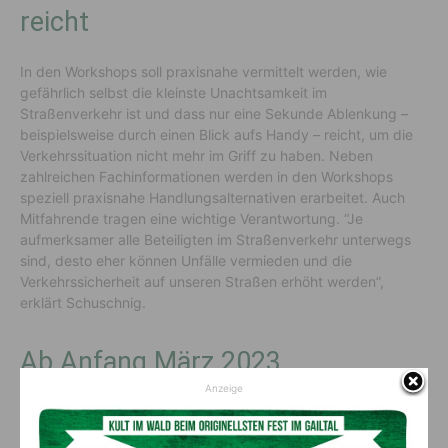
reicht
In den Workshops soll praxisnahe vermittelt werden, wie
gefährlich selbst die kleinste Unachtsamkeit im
Straßenverkehr ist und dass nur eine Sekunde Ablenkung –
beispielsweise durch einen Blick aufs Handy – reicht, um die
Verkehrssituation nicht mehr im Griff zu haben. Neben
zahlreichen Fachinformationen werden in den Workshops
speziell praxisnahe Handlungsalternativen erarbeitet. Auch
Mitfahrende tragen eine wichtige Verantwortung. “Je
aufmerksamer alle Beteiligten im Straßenverkehr unterwegs
sind, desto eher können Unfälle vermieden und die
Verkehrssicherheit auf unseren Straßen erhöht werden”,
erklärt Schuschnig.
Ab Anfang März 2023
Anzeige
Die Workshops werden im Zeitraum ab Anfang März 2023 in
vier Schulen getestet. Es sollen unterschiedliche Schultypen