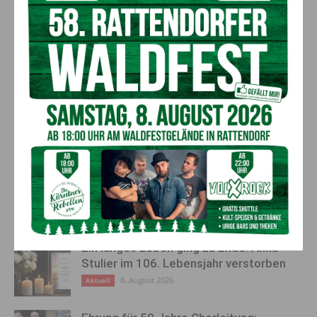
angesprochen werden, wie eine landwirtschaftliche
Fachschule, eine Berufsschule und zwei allgemein- bzw.
berufsbildende Schulen. Schulen, die Interesse haben, sollen
sich beim Kuratorium für Verkehrssicherheit unter
www.kfv.at
melden.
Vorheriger Artikel
Nächster Artikel
Schiunfall am Nassfeld: 66-
Über 2 Mio. Euro für Hoch­
Jährige erlitt schwere Kopf­
wasserschutz in Kärnten
verletzungen
AKTUELLES
Ein langes Leben ging zu Ende: Anna
Stulier im 106. Lebensjahr verstorben
8. August 2026
Aktuell