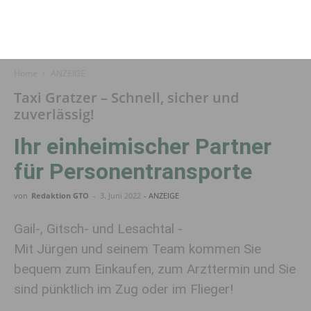
Home
ANZEIGE
Taxi Gratzer – Schnell, sicher und
zuverlässig!
Ihr einheimischer Partner
für Personentransporte
von
Redaktion GTO
-
3. Juni 2022
- ANZEIGE
Gail-, Gitsch- und Lesachtal -
Mit Jürgen und seinem Team kommen Sie
bequem zum Einkaufen, zum Arzttermin und Sie
sind pünktlich im Zug oder im Flieger!