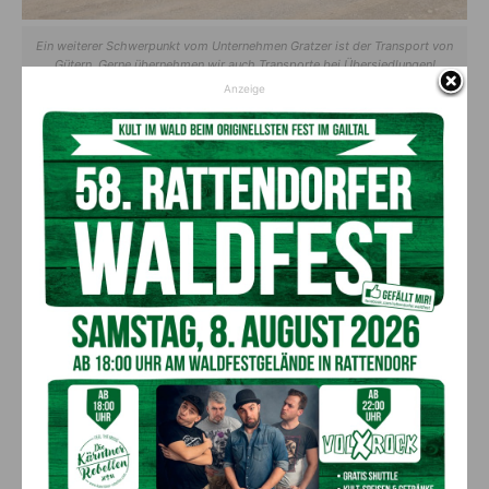
Ein weiterer Schwerpunkt vom Unternehmen Gratzer ist der Transport von
Gütern. Gerne übernehmen wir auch Transporte bei Übersiedlungen!
Anzeige
Ein wichtiger Schwerpunkt sind
Patiententransporte
Von Arztbesuch, Therapiefahrten, Strahlentherapie,
Kuraufenthalten bis hin zur Dialyse ist das Reisen mit dem Taxi
eine praktische und stressfreie Lösung. Zum Teil wird direkt
mit den Krankenkassen abgerechnet! Rufen Sie doch einfach
an!
Einkaufs-, Besorgungs- und
Allerweltstaxi
Vor allem ältere Menschen tun sich oft schwer, große Einkäufe