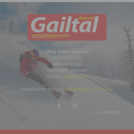
Büro Gailtal Journal
Obervellach 99
9620 Hermagor
Hermagor - Kärnten
Telefon:
04282/20472
Kontaktieren Sie uns:
office@gailtal-journal.at
© nassfeld.at