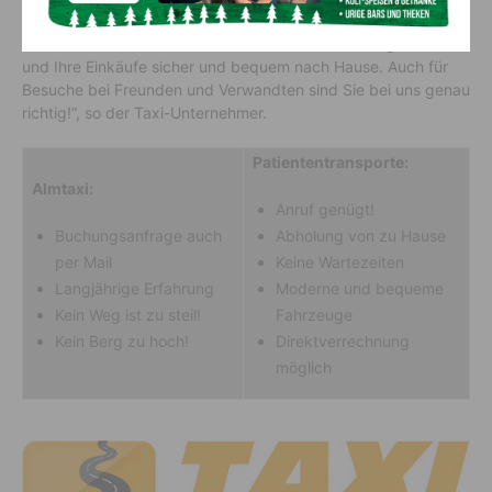
mit dem Bus nach Hause zu bringen. Rufen Sie uns doch
einfach an! „Wir helfen Ihnen beim Einkauf und bringen Sie
und Ihre Einkäufe sicher und bequem nach Hause. Auch für
Besuche bei Freunden und Verwandten sind Sie bei uns genau
richtig!“, so der Taxi-Unternehmer.
Patiententransporte:
Almtaxi:
Anruf genügt!
Buchungsanfrage auch
Abholung von zu Hause
per Mail
Keine Wartezeiten
Langjährige Erfahrung
Moderne und bequeme
Kein Weg ist zu steil!
Fahrzeuge
Kein Berg zu hoch!
Direktverrechnung
möglich