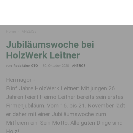
Home
ANZEIGE
Jubiläumswoche bei
HolzWerk Leitner
von
Redaktion GTO
-
30. Oktober 2020
- ANZEIGE
Hermagor -
Fünf Jahre HolzWerk Leitner: Mit jungen 26
Jahren feiert Heimo Leitner bereits sein erstes
Firmenjubiläum. Vom 16. bis 21. November lädt
er daher mit einer Jubiläumswoche zum
Mitfeiern ein. Sein Motto: Alle guten Dinge sind
Holz!