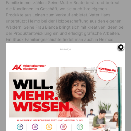
Familie immer zählen: Seine Mutter Beate berät und betreut
die KundInnen im Geschäft, wo sie auch ihre eigenen
Produkte aus Leinen zum Verkauf anbietet. Vater Hans
unterstützt Heimo bei der Holzbeschaffung aus den eigenen
Wäldern. Seine Frau Bianca bringt sich mit kreativen Ideen bei
der Produktentwicklung ein und erledigt grafische Arbeiten.
Ein Stück Familiengeschichte findet man auch in Heimos
Geschäft in der Hauptstraße: Bereits seine Großeltern führten
Anzeige
in den Räumlichkeiten die bekannte Gemischtwarenhandlung
„Kaufhaus Moro“.
Prozente zum Jubiläum
Kreativität beweist der Unternehmer auch bei der Feier seines
Firmenjubiläums: Eine Möglichkeit zum Mitfeiern gibt es für
alle in der Jubiläumswoche vom 16. – 21. November 2020. In
diesem Zeitraum gibt es bei erweiterten Öffnungszeiten -15%
auf alle Einkäufe. HolzWerk Leitner bietet so die optimale
Möglichkeit, stresslos die ersten Weihnachtseinkäufe samt
umfangreicher Beratung zu erledigen und die regionale