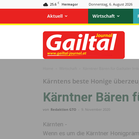
C
25.6
Donnerstag, 6. August 2026
Hermagor
Aktuell
Wirtschaft
Gailtal
Journal
Home
Wirtschaft
Kärntner Bären für Gailtaler Imk
Kärntens beste Honige überzeu
Kärntner Bären f
von
Redaktion GTO
-
9. November 2020
Kärnten -
Wenn es um die Kärntner Honigpräm