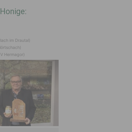
 Honige:
lach im Drautal)
Mörtschach)
BZV Hermagor)