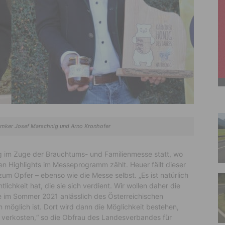
r Imker Josef Marschnig und Arno Kronhofer
ung im Zuge der Brauchtums- und Familienmesse statt, wo
n Highlights im Messeprogramm zählt. Heuer fällt dieser
m Opfer – ebenso wie die Messe selbst. „Es ist natürlich
lichkeit hat, die sie sich verdient. Wir wollen daher die
ge im Sommer 2021 anlässlich des Österreichischen
 möglich ist. Dort wird dann die Möglichkeit bestehen,
verkosten,“ so die Obfrau des Landesverbandes für