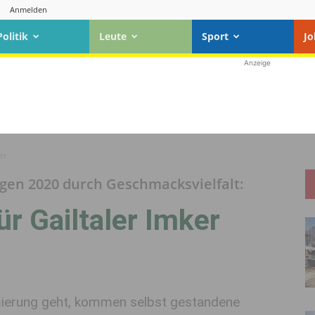
Anmelden
Politik
Leute
Sport
Jo
Anzeige
er
gen 2020 durch Geschmacksvielfalt:
ür Gailtaler Imker
ierung geht, kommen selbst gestandene