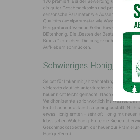
136 prämiert. Bei der Bewertung und Prüfung d
ein guter Geschmackssinn und profundes Honig
sensorische Parameter wie Aussehen, Sauberke
Qualitätssiegelparameter wie Wassergehalt, Leit
Honigreferent Valentin Koller. Bewertet wird in
Blütenhonig. Die „Besten der Besten“ können di
Bronze“ erreichen. Die ausgezeichneten Imker 
Aufklebern schmücken.
Schwieriges Honigjahr
Selbst für Imker mit jahrzehntelanger Erfahrun
vielerorts deutlich unterdurchschnittliches Honig
heuer nicht leicht gemacht. Nach einem erfreulic
Waldhonigernte sprichwörtlich ins Wasser. Das 
Ernte flächendeckend so gering ausfällt. Nicht
etwas Honig ernten – sehr oft Honig mit neuen 
klassischen Waldhonig-Ernte die Bienen überw
Geschmacksspektrum der heuer zur Prämierung 
Honigreferent.