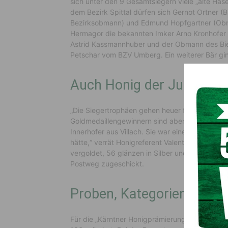
sich unter den 9 Gesamtsiegern viele „alte Ha
dem Bezirk Spittal dürfen sich Gernot Ortner (B
Bezirksobmann) und Edmund Hopfgartner (Obma
Hermagor die bekannten Imker Arno Kronhofer
Astrid Kassmannhuber und der Obmann des Bie
Petschar vom BZV Umberg. Ein weiterer Bär gin
Auch Honig der Jungimke
„Die Siegertrophäen gehen heuer fast ausschlie
Goldmedaillengewinnern sind aber auch viele 
Innerhofer aus Villach. Sie war eine von mehre
hätte,“ verrät Honigreferent Valentin Koller. 
vergoldet, 56 glänzen in Silber und 4 erhielte
Postweg zugeschickt.
Proben, Kategorien, Para
Für die „Kärntner Honigprämierung“ wurden he