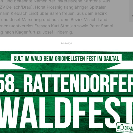
sen“ und bekannte Namen der Imkereiszene Kärntens. Aus
ZV Dellach/Drau), Horst Plössnig (langjähriger Spittaler
nn Kleblach Lind) über Bären freuen, aus dem Bezirk
 und Josef Marschnig und aus dem Bezirk Villach Land
nenzuchtvereins Fresach Kurt Strmljan sowie Peter Sampl
g nach Klagenfurt zu Josef Hribernig.
Anzeige
r überzeugte
ßlich an erfahrene Imker, unter den insgesamt 59
Jungimkerinnen und Jungimker wie zum Beispiel Eva-Maria
ren Jungimkern, die sich fast einen Bären geschnappt
Neben den 9 Bären wurden bei der Prämierung 59 Honige
n Bronze. Den Imkern werden heuer ihre Medaillen auf dem
meter
uer 166 Honigproben von 134 Teilnehmern eingereicht und