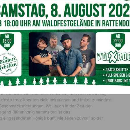
urch die Jury in den Wochen davor sind eine feine Nase,
-Wissen gefragt. „Bewertet und geprüft werden
it des Produktes, Zustand, Geruch, Geschmack und die
fähigkeit und Invertaseaktivität bzw. HMF-Wert“, erklärt
 drei Kategorien: Waldhonig, Blüten-Waldhonig und
e Auszeichnungen „Kärntner Bär in Gold, Silber oder
dürfen ihre Honiggläser mit den begehrten Siegel-
g war heuer übrigens ein ganz speziell schwieriges und
jahr. Honigreferent Valentin Koller: „Die Natur hat es uns
hen Start und vielerorts guter Blütenhonig-Ernte fiel die
ist alpenweit ein seltenes Phänomen, dass die Waldhonig-
s desto trotz konnten viele Imkerinnen und Imker zumindest
Geschmacksrichtungen. Weil auch in der Zeit der
iegend Blütenhonig sammelten ist das
eingesendeten Honige bunt wie selten zuvor,“ so der