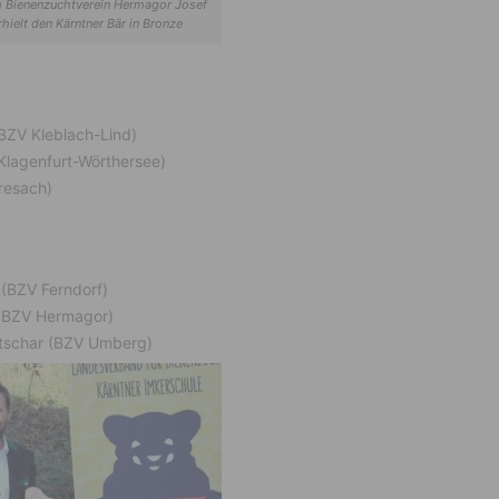
Bienenzuchtverein Hermagor Josef
hielt den Kärntner Bär in Bronze
BZV Kleblach-Lind)
 Klagenfurt-Wörthersee)
Fresach)
 (BZV Ferndorf)
r (BZV Hermagor)
etschar (BZV Umberg)