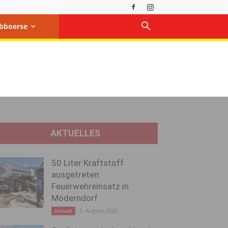
bboerse
AKTUELLES
50 Liter Kraftstoff
ausgetreten:
Feuerwehreinsatz in
Möderndorf
5. August 2026
Aktuell