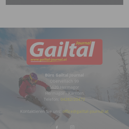
Büro Gailtal Journal
Obervellach 99
9620 Hermagor
Hermagor - Kärnten
Telefon:
04282/20472
Kontaktieren Sie uns:
office@gailtal-journal.at