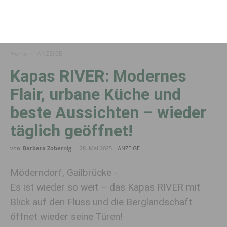
Home
ANZEIGE
Kapas RIVER: Modernes
Flair, urbane Küche und
beste Aussichten – wieder
täglich geöffnet!
von
Barbara Zobernig
-
28. Mai 2025
- ANZEIGE
Möderndorf, Gailbrücke -
Es ist wieder so weit – das Kapas RIVER mit
Blick auf den Fluss und die Berglandschaft
öffnet wieder seine Türen!