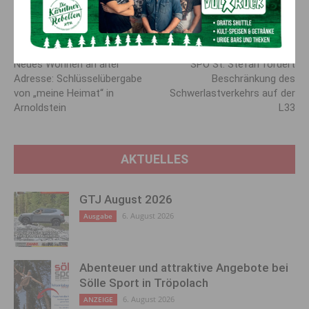
kapas@aon.at
https://www.kapas-nassfeld.at/kapasriver
Vorheriger Artikel
Nächster Artikel
Neues Wohnen an alter
SPÖ St. Stefan fordert
Adresse: Schlüsselübergabe
Beschränkung des
von „meine Heimat“ in
Schwerlastverkehrs auf der
Arnoldstein
L33
AKTUELLES
GTJ August 2026
6. August 2026
Ausgabe
Abenteuer und attraktive Angebote bei
Sölle Sport in Tröpolach
6. August 2026
ANZEIGE