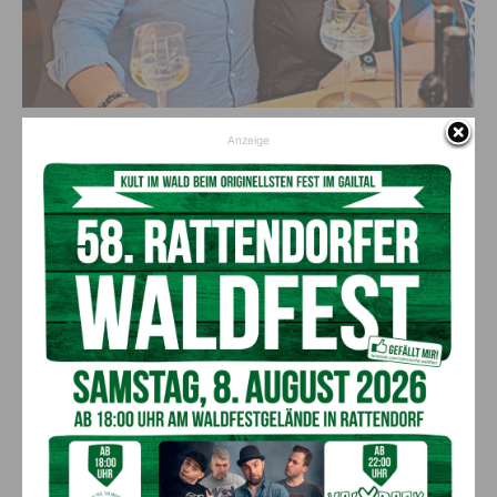
Karin & Patrik Mitterberger
Anzeige
und das Kapas-Team
Info | Res.: 0676-843555441
Kapas RIVER
Möderndorf 47
9620 Hermagor
+43 676 843 555 441