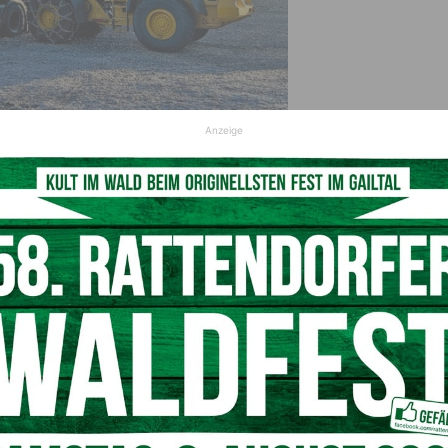
Anzeige
ue Radlader & Sattelzug mit Schubbodenauflieger
 Hackgutproduktion und -handel
reiten Kundenstock im Gail-, Drau-, Gegend- und Mölltal,