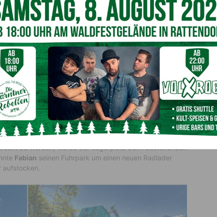
erweiterung
recht zu werden, wurde der Lagerplatz beim bestehenden
onnte
Fabian
seinen Fuhrpark um einen neuen Radlader
r aufstocken.