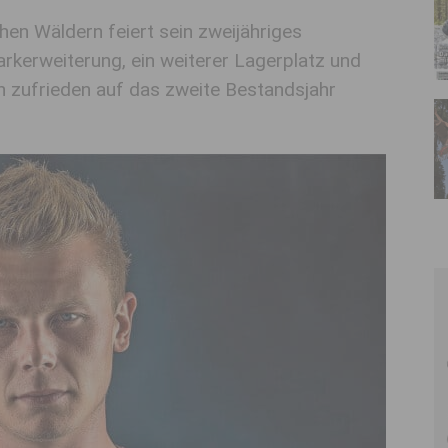
hen Wäldern feiert sein zweijähriges
rkerweiterung, ein weiterer Lagerplatz und
an zufrieden auf das zweite Bestandsjahr