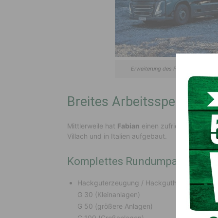
Erweiterung des Fuhrparks: Der ne
Breites Arbeitsspektrum:
Mittlerweile hat
Fabian
einen zufriedenen und b
Villach und in Italien aufgebaut.
Komplettes Rundumpaket
Hackguterzeugung / Hackguthandel:
G 30 (Kleinanlagen)
G 50 (größere Anlagen)
G 100 (Großanlagen)