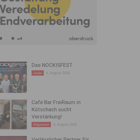
Das NOCKISFEST
6. August 2026
Leute
Café Bar FreiRaum in
Kötschach sucht
Verstärkung!
6. August 2026
Allgemein
Verlässlicher Partner für