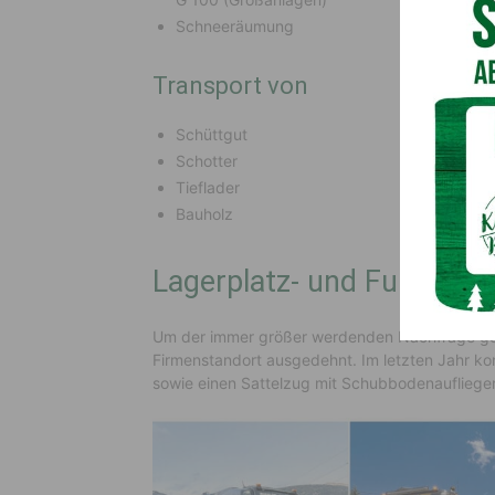
Schneeräumung
Transport von
Schüttgut
Schotter
Tieflader
Bauholz
Lagerplatz- und Fuhrpark
Um der immer größer werdenden Nachfrage ge
Firmenstandort ausgedehnt. Im letzten Jahr k
sowie einen Sattelzug mit Schubbodenaufliege