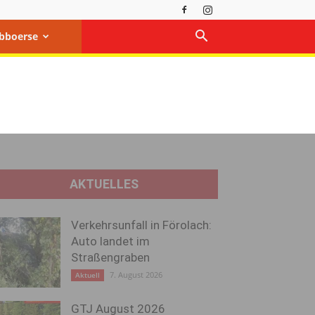
bboerse
AKTUELLES
Verkehrsunfall in Förolach:
Auto landet im
Straßengraben
7. August 2026
Aktuell
GTJ August 2026