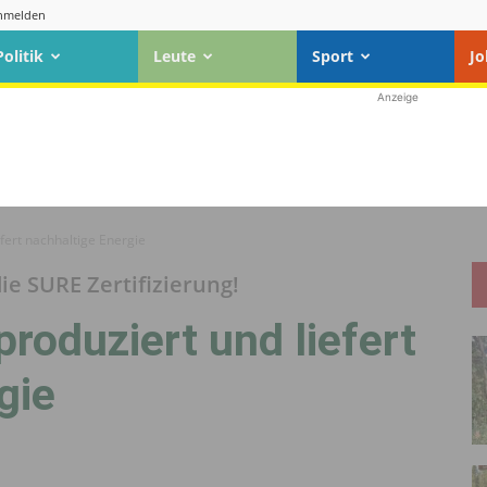
nmelden
Politik
Leute
Sport
Jo
Anzeige
efert nachhaltige Energie
ie SURE Zertifizierung!
produziert und liefert
gie