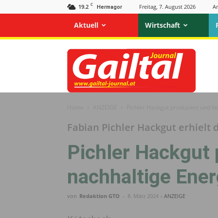
C
19.2
Freitag, 7. August 2026
A
Hermagor
Aktuell
Wirtschaft
Gailtal
Journal
Home
ANZEIGE
Pichler Hackgut produziert und li
Fabian Pichler Hackgut erhielt d
Pichler Hackgut 
nachhaltige Ener
von
Redaktion GTO
-
8. März 2024
- ANZEIGE