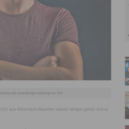
ionelle und zuverlässige Lieferung vor Ort!
 (25) aus Kötschach-Mauthen wieder einiges getan und er