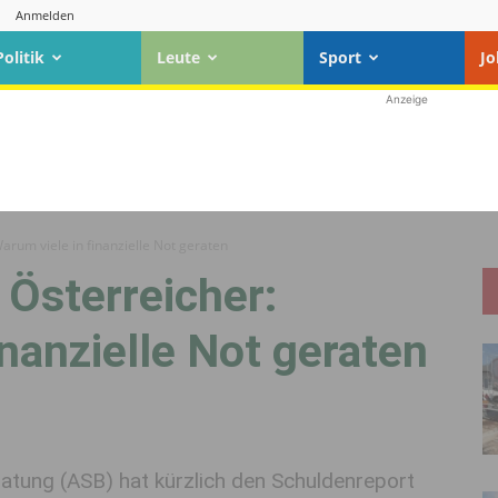
Anmelden
Politik
Leute
Sport
Jo
Anzeige
arum viele in finanzielle Not geraten
 Österreicher:
inanzielle Not geraten
ratung (ASB) hat kürzlich den Schuldenreport