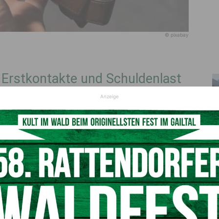
© pixabay
 Erstkontakte und Schuldenlast
Anzeige
eg von 17 % an Erstkontakten im Vergleich zum Vorjahr –
chenden sind im Durchschnitt mit etwa 55.000 Euro
h Schulden etwa alle acht Jahre verdreifachen, wenn keine
fenen Schuldenbeträge wird durch Zinsen, Zinseszinsen,
rursacht.
ung
nd Einkommensverschlechterung” als Hauptgründe für ihre
/ mangelnde Finanzbildung” an. Weitere 18 % wurden
erschuldung getrieben. “Besorgniserregend bei den