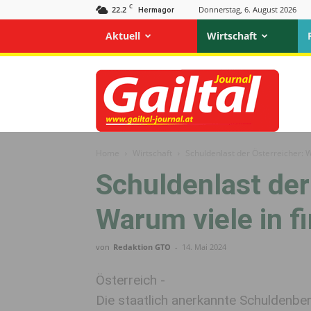
C
22.2
Donnerstag, 6. August 2026
Hermagor
Aktuell
Wirtschaft
Gailtal
Journal
Home
Wirtschaft
Schuldenlast der Österreicher: W
Schuldenlast der
Warum viele in f
von
Redaktion GTO
-
14. Mai 2024
Österreich -
Die staatlich anerkannte Schuldenbe