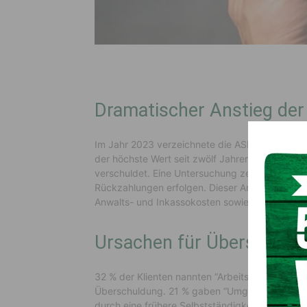
Dramatischer Anstieg der
Im Jahr 2023 verzeichnete die ASB einen Ansti
der höchste Wert seit zwölf Jahren. Die Ratsu
verschuldet. Eine Untersuchung zeigt, dass sic
Rückzahlungen erfolgen. Dieser Anstieg der of
Anwalts- und Inkassokosten sowie Gebühren ve
Ursachen für Überschuld
32 % der Klienten nannten “Arbeitslosigkeit u
Überschuldung. 21 % gaben “Umgang mit Geld 
durch eine frühere Selbstständigkeit in die Üb