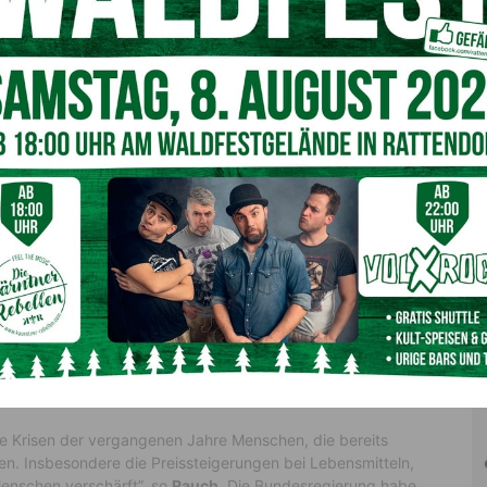
Person hohe Lebenshaltungs- und Wohnkosten als
sagt
Clemens Mitterlehner
, Geschäftsführer der
intergrund der steigenden Preise für Lebensmittel, Mieten
ohnkosten betrachtet werden. Dieser Wert ist
tterlehner
hinzu.
10 Euro
nberatung hatte ein Einkommen unter dem Existenzminimum
des Existenzminimums mit den jährlich von der ASB
ldete Personen oft in Armut und existenziellem Mangel
, angemessenes Leben inklusive eines Minimums an sozialer
lich 1.730 Euro für eine alleinstehende Person.
Reformen
ie Krisen der vergangenen Jahre Menschen, die bereits
en. Insbesondere die Preissteigerungen bei Lebensmitteln,
Menschen verschärft”, so
Rauch
. Die Bundesregierung habe