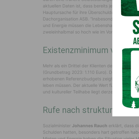
aktuellen Daten ist, dass bereits jede achte 
Hauptursache für ihre Überschuldung angibt”, 
Dachorganisation ASB. “Insbesondere vor dem H
und Energie müssen die Lebenshaltungs- und W
zweieinhalbmal so hoch wie im Vorjahr”, fügt
Mi
Existenzminimum von 1.1
Mehr als ein Drittel der Klienten der Schulde
(Grundbetrag 2023: 1.110 Euro). Der Vergleich 
erhobenen Referenzbudgets zeigt, dass verschu
leben müssen. Der aktuelle Wert für ein gutes
und kultureller Teilhabe liegt derzeit bei monat
Rufe nach strukturellen 
Sozialminister
Johannes Rauch
erklärt, dass d
Schulden hatten, besonders hart getroffen hab
Mieten und Energie haben die Situation vieler 