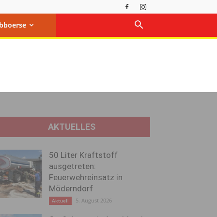
bboerse
AKTUELLES
50 Liter Kraftstoff
ausgetreten:
Feuerwehreinsatz in
Möderndorf
5. August 2026
Aktuell