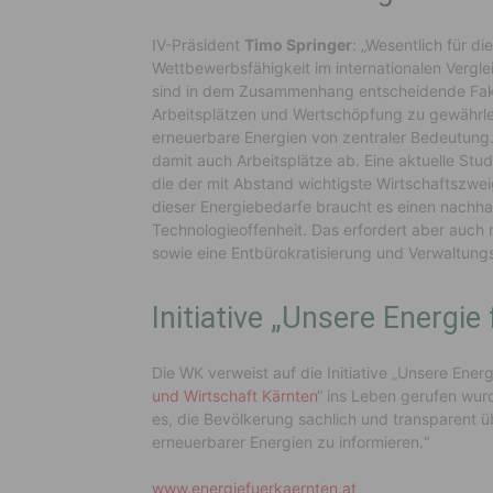
IV-Präsident
Timo Springer
: „Wesentlich für di
Wettbewerbsfähigkeit im internationalen Verglei
sind in dem Zusammenhang entscheidende Fakto
Arbeitsplätzen und Wertschöpfung zu gewährleis
erneuerbare Energien von zentraler Bedeutung. 
damit auch Arbeitsplätze ab. Eine aktuelle Stud
die der mit Abstand wichtigste Wirtschaftszwei
dieser Energiebedarfe braucht es einen nachhal
Technologieoffenheit. Das erfordert aber au
sowie eine Entbürokratisierung und Verwaltung
Initiative „Unsere Energie
Die WK verweist auf die Initiative „Unsere Energ
und Wirtschaft Kärnten
“ ins Leben gerufen wurde
es, die Bevölkerung sachlich und transparent
erneuerbarer Energien zu informieren.“
www.energiefuerkaernten.at