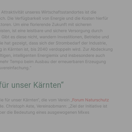
e Attraktivität unseres Wirtschaftsstandortes ist die
ch. Die Verfügbarkeit von Energie und die Kosten hierfür
ren. Um eine florierende Zukunft mit sicheren
ten, ist eine leistbare und sichere Versorgung durch
Gibt es diese nicht, wandern Investitionen, Betriebe und
ie hat gezeigt, dass sich der Strombedarf der Industrie,
g in Kärnten ist, bis 2040 verdoppeln wird. Zur Abdeckung
tigen, intelligenten Energiemix und insbesondere auch
ch mehr Tempo beim Ausbau der erneuerbaren Erzeugung
svereinfachung.“
 für unser Kärnten“
ie für unser Kärnten“, die vom Verein „
Forum Naturschutz
. Christoph Aste, Vereinsobmann: „Ziel der Initiative ist
 über die Bedeutung eines ausgewogenen Mixes