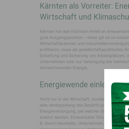
Kärnten als Vorreiter: Ene
Wirtschaft und Klimaschu
Kärnten hat den höchsten Anteil an erneuerbare
gute Ausgangsposition – diese gilt es zu nutze
Wirtschaftskammer und Industriellenvereinigung
profitieren, muss als gesellschaftspolitisches 
Schaffung und Sicherung von Arbeitsplätzen, z
Unternehmen oder zur Versorgung der heimische
klimaschonender Energie.
Energiewende einleiten
Nicht nur in der Wirtschaft, sondern allgemein
eine Verdoppelung des Bedarfs prognostiziert. D
Energieversorgung, bei welcher die fossilen Tr
ersetzt werden. Erneuerbarer Strom soll stärke
B. durch Haushalte, Unternehmen, Genossensch