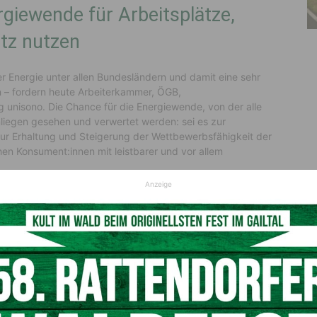
rgiewende für Arbeitsplätze,
tz nutzen
r Energie unter allen Bundesländern und damit eine sehr
n – fordern heute Arbeiterkammer, ÖGB,
 unisono. Die Chance für die Energiewende, von der alle
Anliegen gesehen und verwertet werden: sei es zur
ur Erhaltung und Steigerung der Wettbewerbsfähigkeit der
n Konsument:innen mit leistbarer und vor allem
Anzeige
 wird immer mehr Strom gebraucht. Bis ins Jahr 2040 ist
as Ziel ist eine gesicherte, ganzjährige
äger Öl, Gas und Kohle durch erneuerbare Energieträger
r als derzeit dezentral erzeugt und gespeichert werden – z.
aften oder Energiegemeinschaften. So wird die