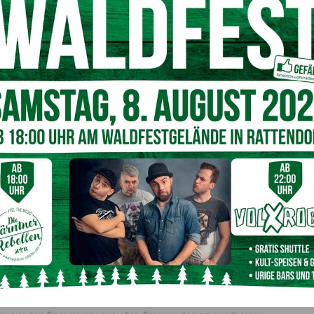
er, günstiger und regional, was Kärnten unabhängiger von
ner Wende wären etwa die thermische Sanierung von
sten senken, Kärnten stärken
g von Arbeitsplätzen sowie leistbare Energie für
e müssen fair aufgeteilt und sozial verträglich sein.
enter und umfassender der Energiemix in Zukunft gestaltet
r Haushalte gehalten werden. Arbeitskräfte in ‚Green Jobs‘
forderung und zugleich Chance für Kärnten, sich als
reichen verstärkt zu positionieren“, erklärt AK-Präsident
Finanzierung des Ausbaus – einen Infrastrukturfonds mit
limafreundlich gestalten
r ÖGB setzt sich in der Klimapolitik für ein sauberes und
enswert zu erhalten, muss die Energiebereitstellung