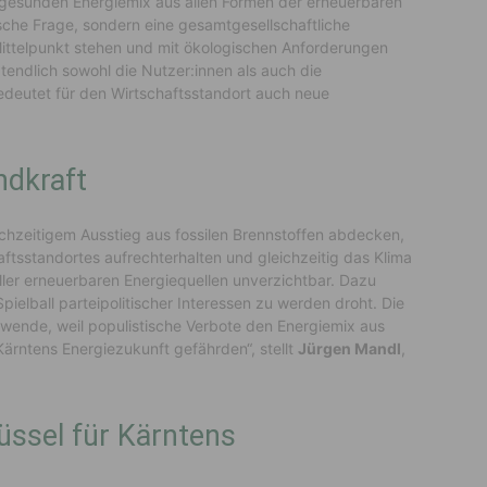
 gesunden Energiemix aus allen Formen der erneuerbaren
ische Frage, sondern eine gesamtgesellschaftliche
ittelpunkt stehen und mit ökologischen Anforderungen
endlich sowohl die Nutzer:innen als auch die
edeutet für den Wirtschaftsstandort auch neue
ndkraft
chzeitigem Ausstieg aus fossilen Brennstoffen abdecken,
ftsstandortes aufrechterhalten und gleichzeitig das Klima
ler erneuerbaren Energiequellen unverzichtbar. Dazu
pielball parteipolitischer Interessen zu werden droht. Die
iewende, weil populistische Verbote den Energiemix aus
rntens Energiezukunft gefährden“, stellt
Jürgen Mandl
,
üssel für Kärntens