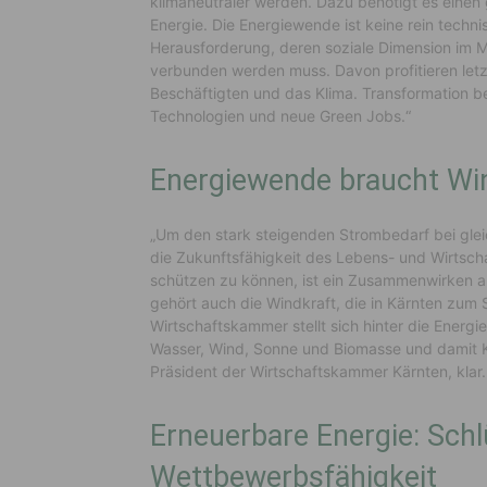
klimaneutraler werden. Dazu benötigt es einen
Energie. Die Energiewende ist keine rein techn
Herausforderung, deren soziale Dimension im M
verbunden werden muss. Davon profitieren letzt
Beschäftigten und das Klima. Transformation b
Technologien und neue Green Jobs.“
Energiewende braucht Wi
„Um den stark steigenden Strombedarf bei glei
die Zukunftsfähigkeit des Lebens- und Wirtscha
schützen zu können, ist ein Zusammenwirken al
gehört auch die Windkraft, die in Kärnten zum S
Wirtschaftskammer stellt sich hinter die Energ
Wasser, Wind, Sonne und Biomasse und damit Kä
Präsident der Wirtschaftskammer Kärnten, klar.
Erneuerbare Energie: Schl
Wettbewerbsfähigkeit