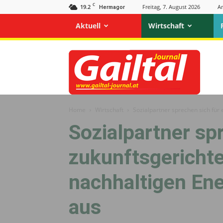
C
19.2
Freitag, 7. August 2026
A
Hermagor
Aktuell
Wirtschaft
Gailtal
Journal
Home
Wirtschaft
Sozialpartner sprechen sich für 
Sozialpartner sp
zukunftsgerichte
nachhaltigen Ene
aus