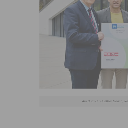
Am Bild v.l.: Günther Goach, R