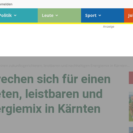
nmelden
Politik
Leute
Sport
Jo
Anzeige
einen zukunftsgerichteten, leistbaren und nachhaltigen Energiemix in Kärnten...
rechen sich für einen
ten, leistbaren und
rgiemix in Kärnten