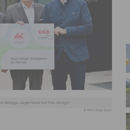
ené Willegger, Jürgen Mandl und Timo Springer
© WKK/Helge Bauer