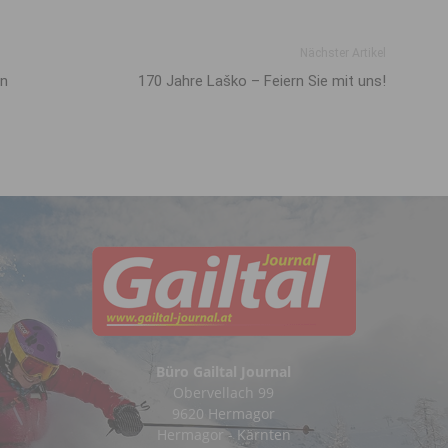
Nächster Artikel
en
170 Jahre Laško – Feiern Sie mit uns!
Büro Gailtal Journal
Obervellach 99
9620 Hermagor
Hermagor - Kärnten