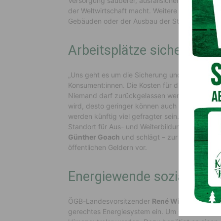
Versorgung sauberer, ausfallsicherer, effizient
der Weltwirtschaft macht. Weitere Aspekte ei
Gebäuden oder der Ausbau der Stromnetze.
Arbeitsplätze sichern, Ko
„Uns geht es um die Sicherung und die Schaffun
Konsument:innen. Die Kosten für die Energiewend
Niemand darf zurückgelassen werden. Je effizi
wird, desto geringer können auch die Kosten fü
werden künftig viel gefragter sein. Eine Heraus
Standort für Aus- und Weiterbildung in diesen Be
Günther Goach
und schlägt – zur (teilweisen) 
öffentlichen Geldern vor.
Energiewende sozial und k
ÖGB-Landesvorsitzender
René Willegger
: „De
gerechtes Energiesystem ein. Um Österreich leb