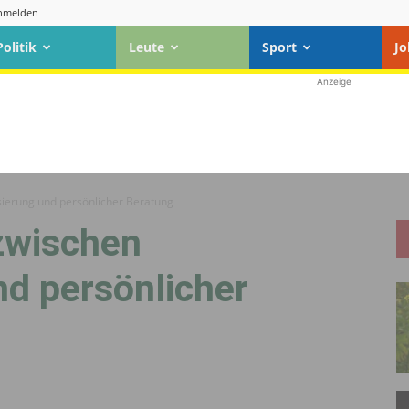
nmelden
Politik
Leute
Sport
Jo
Anzeige
sierung und persönlicher Beratung
zwischen
nd persönlicher