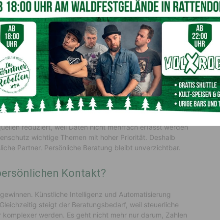
i zunächst an papierlose Buchhaltung oder den
ch umfasst digitale Steuerberatung aber viel mehr. Es geht
zesse effizienter zu gestalten. Belege werden digital
stehen jederzeit online zur Verfügung und viele Abläufe
tvolle Zeit.
le der Digitalisierung?
 sich die Transparenz, weil wichtige Informationen jederzeit
ascher auf Entwicklungen reagieren und fundierte
ellen reduziert, weil Daten nicht mehrfach erfasst werden
enschutz wichtige Themen mit hoher Priorität. Deshalb
iche Partner. Persönliche Beratung bleibt unverzichtbar.
 persönlichen Kontakt?
gewinnen. Künstliche Intelligenz und Automatisierung
 Gleichzeitig steigt der Beratungsbedarf, weil steuerliche
 komplexer werden. Es geht nicht mehr nur darum, Zahlen