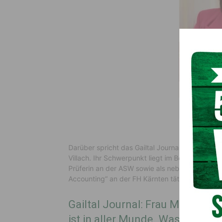
Mag. (FH) Ale
Darüber spricht das Gailtal Journal mit Mag. (F
Villach. Ihr Schwerpunkt liegt im Bereich Perso
Prüferin an der ASW sowie als nebenberufliche 
Accounting“ an der FH Kärnten tätig.
Gailtal Journal: Frau Mag. Prem
ist in aller Munde. Was verste