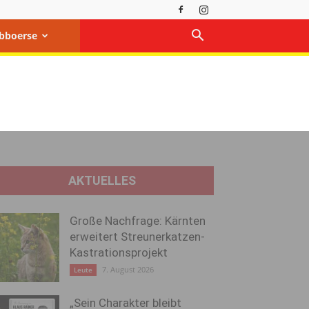
bboerse
AKTUELLES
Große Nachfrage: Kärnten
erweitert Streunerkatzen-
Kastrationsprojekt
7. August 2026
Leute
„Sein Charakter bleibt