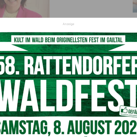
Anzeige
xandra Premk, Steuerberaterin
H)
Alexandra Premk
, Steuerberaterin bei der Confida
nalverrechnung. Darüber hinaus ist sie als Vortragende und
Lektorin im Bachelorstudiengang „Digital Tax &
k, der Begriff „digitale Steuerberatung“
ht man darunter?