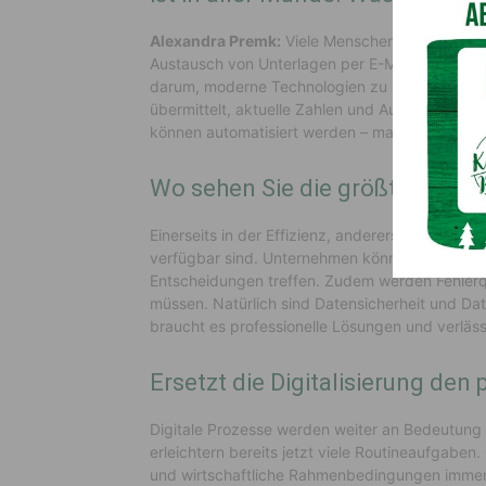
Alexandra Premk:
Viele Menschen denken dabe
Austausch von Unterlagen per E-Mail. Tatsächli
darum, moderne Technologien zu nutzen, um Pro
übermittelt, aktuelle Zahlen und Auswertungen 
können automatisiert werden – man gewinnt wer
Wo sehen Sie die größten Vortei
Einerseits in der Effizienz, andererseits erhöht
verfügbar sind. Unternehmen können dadurch r
Entscheidungen treffen. Zudem werden Fehlerqu
müssen. Natürlich sind Datensicherheit und Dat
braucht es professionelle Lösungen und verlässl
Ersetzt die Digitalisierung den
Digitale Prozesse werden weiter an Bedeutung 
erleichtern bereits jetzt viele Routineaufgaben.
und wirtschaftliche Rahmenbedingungen immer