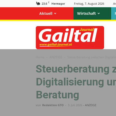
C
23.6
Freitag, 7. August 2026
A
Hermagor
Aktuell
Wirtschaft
Gailtal
Journal
Home
ANZEIGE
Steuerberatung zwischen Digitali
Steuerberatung 
Digitalisierung u
Beratung
von
Redaktion GTO
-
3. Juli 2026
- ANZEIGE