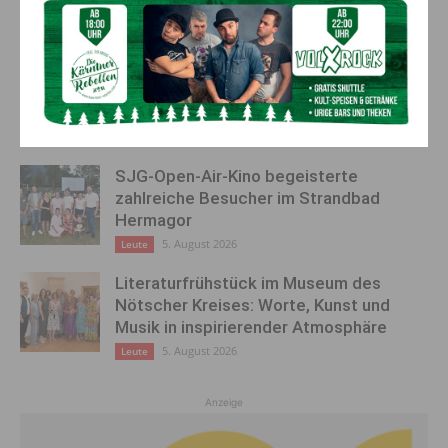
AKTUELLES
Unterliga-Derby im Gitschtal: SG
Gitschtal empfängt SV Egg
5. August 2026
Sport
SJG-Open-Air-Kino begeisterte
zahlreiche Besucher im Strandbad
Hermagor
5. August 2026
Leute
Literaturfrühstück im Museum des
Nötscher Kreises: Worte, Kunst und
Musik in inspirierender Atmosphäre
5. August 2026
Leute
Anzeige