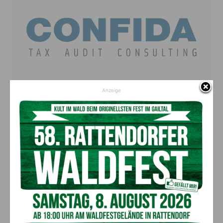
Anzeige
CONFIDA Hermagor
Gösseringlände 7
9620 Hermagor
04282/2882-0
office@confida-hermagor.at
Vorheriger Artikel
Nächster Artikel
Älteste Gemeindebürgerin
Welttag der Suizidprävention:
übergibt der Marktgemeinde
Unerwartete Kärntner
Bad Bleiberg drei Exponate
Suizidstatistik