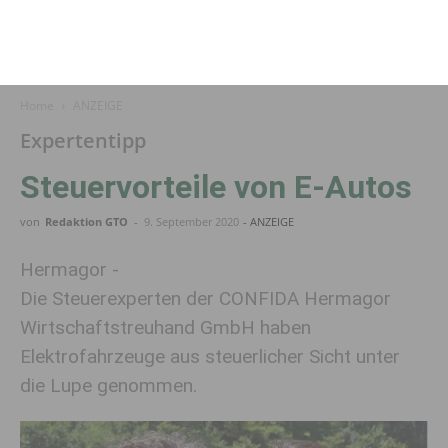
Home
ANZEIGE
Expertentipp
Steuervorteile von E-Autos
von
Redaktion GTO
-
9. September 2020
- ANZEIGE
Hermagor -
Die Steuerexperten der CONFIDA Hermagor
Wirtschaftstreuhand GmbH haben
Elektrofahrzeuge aus steuerlicher Sicht unter
die Lupe genommen.