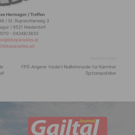
es Hermagor / Treffen
48 / St. Ruprechterweg 3
gor / 9521 Niederdorf
2010 - 04248/3833
or@bikeparadies.at
//bikeparadies.at/
Nächster Artikel
de
FPÖ-Angerer fordert Nulllohnrunde für Kärntner
nd!
Spitzenpolitiker