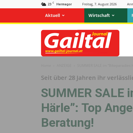
C
23
Freitag, 7. August 2026
Anm
Hermagor
Aktuell
Wirtschaft
Gailtal
Journal
Home
ANZEIGE
SUMMER SALE im “Bikeparadies Hä
Seit über 28 Jahren ihr verlässl
SUMMER SALE im
Härle”: Top Ang
Beratung!