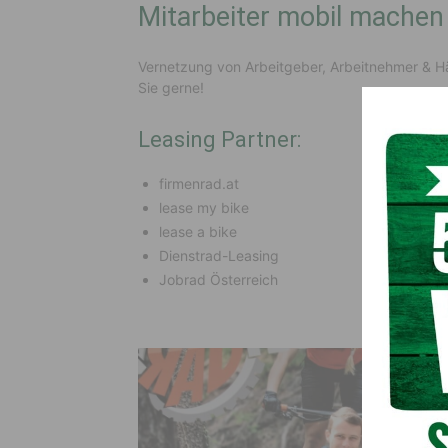
Mitarbeiter mobil mache
Vernetzung von Arbeitgeber, Arbeitnehmer & Hän
Sie gerne!
Leasing Partner:
firmenrad.at
lease my bike
lease a bike
Dienstrad-Leasing
Jobrad Österreich