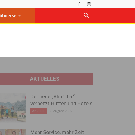
bboerse
AKTUELLES
Der neue „Alm10er“
vernetzt Hütten und Hotels
7. August 2026
ANZEIGE
Mehr Service, mehr Zeit