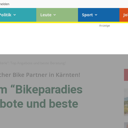
elden
Politik
Leute
Sport
Jo
Anzeige
rle”: Top Angebote und beste Beratung!
icher Bike Partner in Kärnten!
 “Bikeparadies
ebote und beste